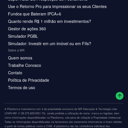
Use o Retorno Pro para impressionar os seus Clientes
Fundos que Bateram IPCA+6
Quanto rende R$ 1 milhão em investimentos?
Gestor de ações 360
Simulador PGBL
Simulador: Investir em um imóvel ou em FIIs?
Sobre a MR
Quem somos
Trabalhe Conosco
Contato
Política de Privacidade
Termos de uso
A Plataforma maisretorno.com é de propriedade exclusiva da MR Educação & Tecnologia Ltda.
(CNPJ/MF nº 28.373.825/0001-70), sendo proibida a utilização do nome, marca ou logotipo, bem
como informações disponibilizadas na Plataforma, sob pena de violação à Propriedade Intelectual.
Todas as informações disponibilizadas na ferramenta são meramente informativas e foram obtidas
a partir de fontes públicas como a CVM. A plataforma não faz conferência individual das