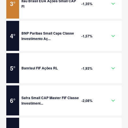
Itaú Brasil EUA Ações Small CAP
3
°
-1,35%
FI
BNP Paribas Small Caps Classe
4
°
-1,57%
Investimento Aç...
5
°
Banrisul FIF Ações RL
-1,93%
Safra Small CAP Master FIF Classe
6
°
-2,08%
Investiment...