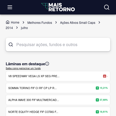
Home
Melhores Fundos
Ações Ativos Small Caps
2014
julho
Lâminas em destaque
Saiba como patrocinar um fundo
V8 SPEEDWAY VEGA LS XP SEG PRE...
-
SOMMA TORINO FIF CI RF CP LP R...
15,21%
ALPHA WAVE 300 FIF MULTIMERCAD...
37,69%
NORTE EQUITY HEDGE FIF COTAS F...
18,61%