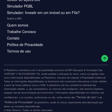
Simulador PGBL
Simulador: Investir em um imóvel ou em FIIs?
Sobre a MR
Quem somos
Trabalhe Conosco
Contato
Política de Privacidade
Termos de uso
A Plataforma maisretorno.com é de propriedade exclusiva da MR Educação & Tecnologia Ltda.
(CNPJ/MF nº 28.373.825/0001-70), sendo proibida a utilização do nome, marca ou logotipo, bem
como informações disponibilizadas na Plataforma, sob pena de violação à Propriedade Intelectual.
Todas as informações disponibilizadas na ferramenta são meramente informativas e foram obtidas
a partir de fontes públicas como a CVM. A plataforma não faz conferência individual das
informações obtidas, e, por consequência, as mesmas não configuram, sob nenhuma hipótese,
qualquer tipo de recomendação de investimento. Informações disponibilizadas em relatórios são
"Termos de Uso"
confidenciais, e os usuários, profissionais ou não, estão cientes dos
e da
"Política de Privacidade"
da plataforma, sendo os únicos responsáveis pela destinação que
derem ao conteúdo disponibilizado.
®️ Mais Retorno / Todos os direitos reservados