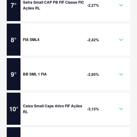
Safra Small CAP PB FIF Classe FIC
7
°
-2,27%
Ações RL
8
°
FIA SML4
-2,42%
9
°
BB SML 1 FIA
-2,95%
Caixa Small Caps Ativo FIF Ações
10
°
-3,15%
RL