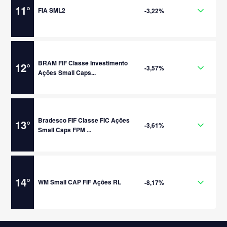
11
°
FIA SML2
-3,22%
BRAM FIF Classe Investimento
12
°
-3,57%
Ações Small Caps...
Bradesco FIF Classe FIC Ações
13
°
-3,61%
Small Caps FPM ...
14
°
WM Small CAP FIF Ações RL
-8,17%