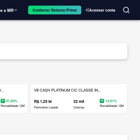
e a MR
Acessar conta
Conhecer Retorno Prime
..
V8 CASH PLATINUM CIC CLASSE IN...
37,69%
R$ 1,25 bi
22 mil
14,91%
Rentabilidade 12M
Rentabilidade 12M
Patrimônio Líquido
Cotistas