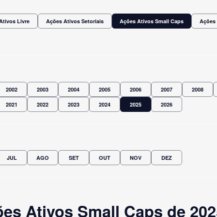
Ativos Livre
Ações Ativos Setoriais
Ações Ativos Small Caps
Ações 
2002
2003
2004
2005
2006
2007
2008
2021
2022
2023
2024
2025
2026
JUL
AGO
SET
OUT
NOV
DEZ
es Ativos Small Caps de 202