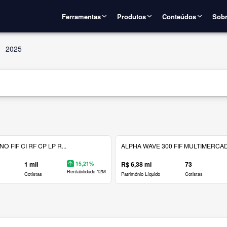
Ferramentas
Produtos
Conteúdos
Sobr
2025
 FIF CI RF CP LP R...
ALPHA WAVE 300 FIF MULTIMERCAD.
1 mil
15,21%
R$ 6,38 mi
73
Rentabilidade 12M
Cotistas
Patrimônio Líquido
Cotistas