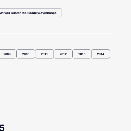
Ativos Sustentabilidade/Governança
2009
2010
2011
2012
2013
2014
5