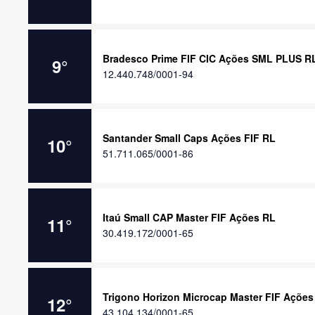
Bradesco Prime FIF CIC Ações SML PLUS R
9
°
12.440.748/0001-94
Santander Small Caps Ações FIF RL
10
°
51.711.065/0001-86
Itaú Small CAP Master FIF Ações RL
11
°
30.419.172/0001-65
Trigono Horizon Microcap Master FIF Ações
12
°
43.104.134/0001-65