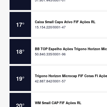
51.801.445/0001-01
Caixa Small Caps Ativo FIF Ações RL
17
°
15.154.220/0001-47
BB TOP Espelho Ações Trígono Horizon Mic
18
°
50.840.335/0001-96
Trígono Horizon Microcap FIF Cotas FI Açõ
19
°
42.887.842/0001-57
WM Small CAP FIF Ações RL
20
°