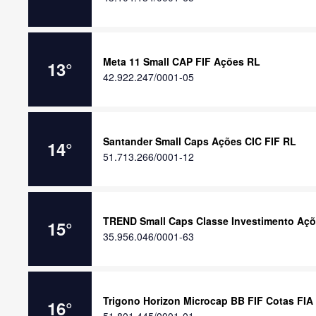
Meta 11 Small CAP FIF Ações RL
13
°
42.922.247/0001-05
Santander Small Caps Ações CIC FIF RL
14
°
51.713.266/0001-12
TREND Small Caps Classe Investimento Aç
15
°
35.956.046/0001-63
Trigono Horizon Microcap BB FIF Cotas FIA
16
°