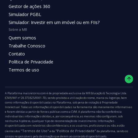
Gestor de ações 360
Simulador PGBL
Simulador: Investir em um imóvel ou em FIIs?
Sobre a MR
Quem somos
Trabalhe Conosco
Contato
Política de Privacidade
Termos de uso
A Plataforma maisretorno.com é de propriedade exclusiva da MR Educação & Tecnologia Ltda.
(CNPJ/MF nº 28.373.825/0001-70), sendo proibida a utilização do nome, marca ou logotipo, bem
como informações disponibilizadas na Plataforma, sob pena de violação à Propriedade
Intelectual. Todas as informações disponibilizadas na ferramenta são meramente informativas
e foram obtidas a partir de fontes públicas como a CVM. A plataforma não faz conferência
individual das informações obtidas, e, por consequência, as mesmas não configuram, sob
nenhuma hipótese, qualquer tipo de recomendação de investimento. Informações
disponibilizadas em relatórios são confidenciais, e os usuários, profissionais ou não, estão
"Termos de Uso"
"Política de Privacidade"
cientes dos
e da
da plataforma, sendo os
únicos responsáveis pela destinação que derem ao conteúdo disponibilizado.