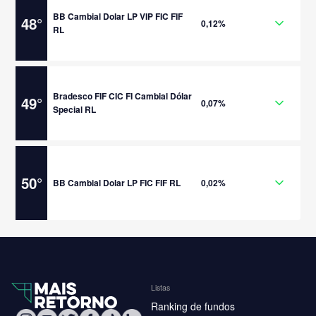
BB Cambial Dolar LP VIP FIC FIF
48
°
0,12%
RL
Bradesco FIF CIC FI Cambial Dólar
49
°
0,07%
Special RL
50
°
BB Cambial Dolar LP FIC FIF RL
0,02%
Listas
Ranking de fundos