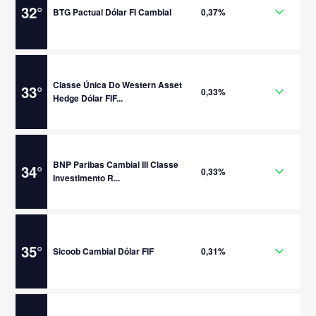
32
°
BTG Pactual Dólar FI Cambial
0,37%
Classe Única Do Western Asset
33
°
0,33%
Hedge Dólar FIF...
BNP Paribas Cambial III Classe
34
°
0,33%
Investimento R...
35
°
Sicoob Cambial Dólar FIF
0,31%