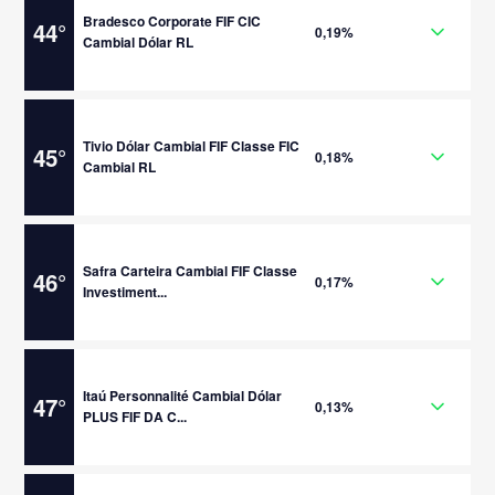
Bradesco Corporate FIF CIC
44
°
0,19%
Cambial Dólar RL
Tivio Dólar Cambial FIF Classe FIC
45
°
0,18%
Cambial RL
Safra Carteira Cambial FIF Classe
46
°
0,17%
Investiment...
Itaú Personnalité Cambial Dólar
47
°
0,13%
PLUS FIF DA C...