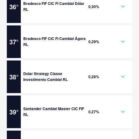
Bradesco FIF CIC FI Cambial Dólar
36
°
0,30%
RL
Bradesco FIF CIC FI Cambial Ágora
37
°
0,29%
RL
Dolar Strategy Classe
38
°
0,28%
Investimento Cambial RL
Santander Cambial Master CIC FIF
39
°
0,27%
RL