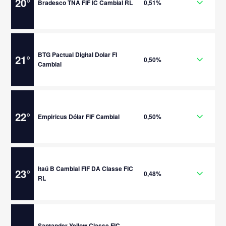
20
°
Bradesco TNA FIF IC Cambial RL
0,51%
BTG Pactual Digital Dolar FI
21
°
0,50%
Cambial
22
°
Empiricus Dólar FIF Cambial
0,50%
Itaú B Cambial FIF DA Classe FIC
23
°
0,48%
RL
Santander Yellow Classe FIC