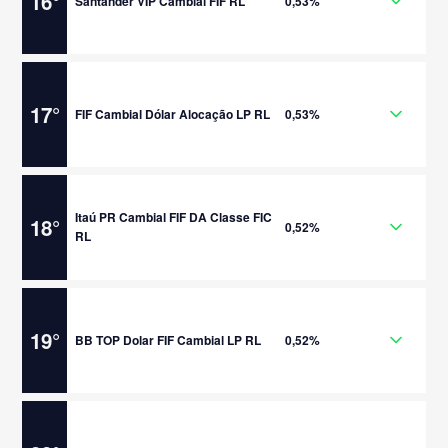
16
°
Santander VIP Cambial FIF RL
0,53%
17
°
FIF Cambial Dólar Alocação LP RL
0,53%
Itaú PR Cambial FIF DA Classe FIC
18
°
0,52%
RL
19
°
BB TOP Dolar FIF Cambial LP RL
0,52%