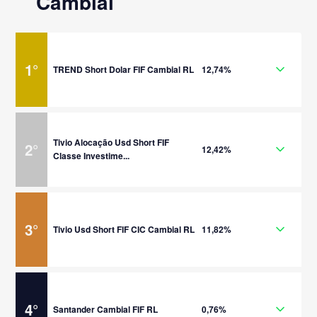
Cambial
1
°
TREND Short Dolar FIF Cambial RL
12,74%
Tivio Alocação Usd Short FIF
2
°
12,42%
Classe Investime...
3
°
Tivio Usd Short FIF CIC Cambial RL
11,82%
4
°
Santander Cambial FIF RL
0,76%