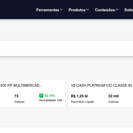
Ferramentas
Produtos
Conteúdos
Sobr
300 FIF MULTIMERCAD...
V8 CASH PLATINUM CIC CLASSE IN..
73
35,19%
R$ 1,25 bi
22 mil
Rentabilidade 12M
Cotistas
Patrimônio Líquido
Cotistas