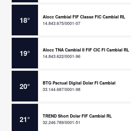
Alocc Cambial FIF Classe FIC Cambial RL
18
°
14.843.675/0001-07
Alocc TNA Cambial II FIF CIC FI Cambial RL
19
°
14.843.622/0001-96
BTG Pactual Digital Dolar FI Cambial
20
°
33.144.687/0001-98
TREND Short Dolar FIF Cambial RL
21
°
32.246.789/0001-51