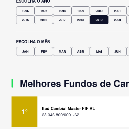
ESCOLHA O ANO
1996
1997
1998
1999
2000
2001
2015
2016
2017
2018
2019
2020
ESCOLHA O MÊS
JAN
FEV
MAR
ABR
MAI
JUN
Melhores Fundos de Cam
Itaú Cambial Master FIF RL
1
°
28.046.800/0001-62