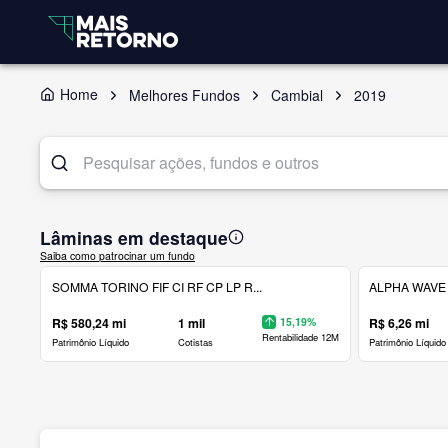
Home
Melhores Fundos
Cambial
2019
Lâminas em destaque
Saiba como patrocinar um fundo
SOMMA TORINO FIF CI RF CP LP R...
ALPHA WAVE 
R$ 580,24 mi
1 mil
15,19%
R$ 6,26 mi
Rentabilidade 12M
Patrimônio Líquido
Cotistas
Patrimônio Líquido