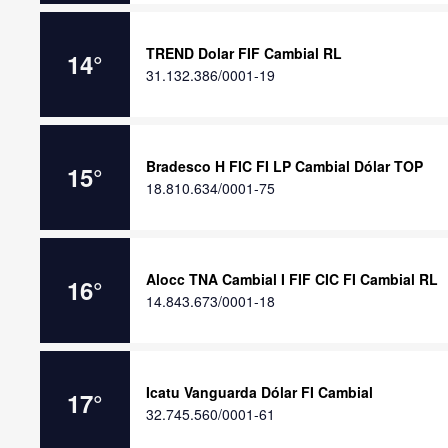
TREND Dolar FIF Cambial RL
14
°
31.132.386/0001-19
Bradesco H FIC FI LP Cambial Dólar TOP
15
°
18.810.634/0001-75
Alocc TNA Cambial I FIF CIC FI Cambial RL
16
°
14.843.673/0001-18
Icatu Vanguarda Dólar FI Cambial
17
°
32.745.560/0001-61