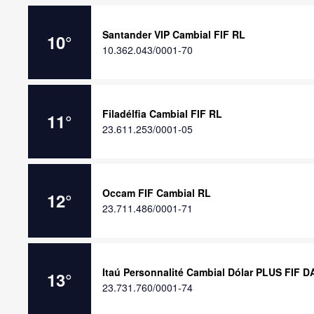
Santander VIP Cambial FIF RL
10
°
10.362.043/0001-70
Filadélfia Cambial FIF RL
11
°
23.611.253/0001-05
Occam FIF Cambial RL
12
°
23.711.486/0001-71
Itaú Personnalité Cambial Dólar PLUS FIF D
13
°
23.731.760/0001-74