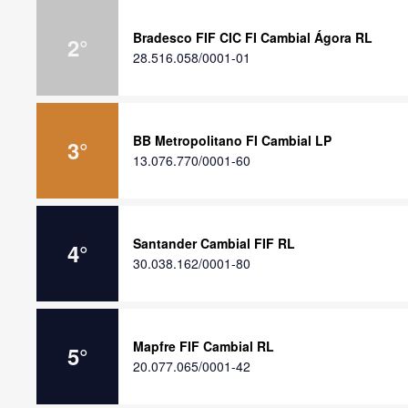
Bradesco FIF CIC FI Cambial Ágora RL
2
°
28.516.058/0001-01
BB Metropolitano FI Cambial LP
3
°
13.076.770/0001-60
Santander Cambial FIF RL
4
°
30.038.162/0001-80
Mapfre FIF Cambial RL
5
°
20.077.065/0001-42