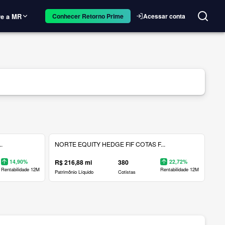
e a MR
Acessar conta
Conhecer Retorno Prime
.
NORTE EQUITY HEDGE FIF COTAS F...
14,90%
R$ 216,88 mi
380
22,72%
Rentabilidade 12M
Rentabilidade 12M
Patrimônio Líquido
Cotistas