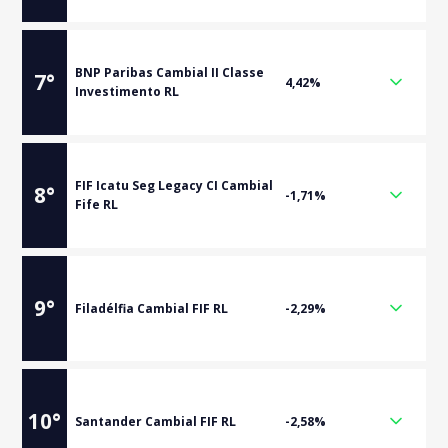
BNP Paribas Cambial II Classe
7
°
4,42%
Investimento RL
FIF Icatu Seg Legacy CI Cambial
8
°
-1,71%
Fife RL
9
°
Filadélfia Cambial FIF RL
-2,29%
10
°
Santander Cambial FIF RL
-2,58%