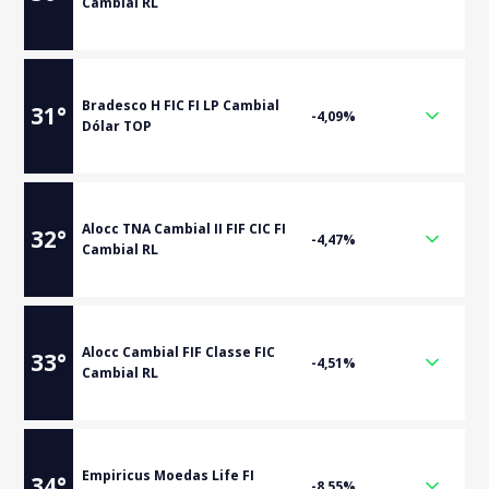
Cambial RL
Bradesco H FIC FI LP Cambial
31
°
-4,09%
Dólar TOP
Alocc TNA Cambial II FIF CIC FI
32
°
-4,47%
Cambial RL
Alocc Cambial FIF Classe FIC
33
°
-4,51%
Cambial RL
Empiricus Moedas Life FI
34
°
-8,55%