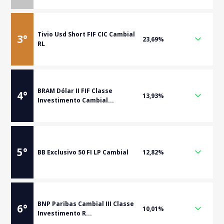
Tivio Usd Short FIF CIC Cambial
3
°
23,69%
RL
BRAM Dólar II FIF Classe
4
°
13,93%
Investimento Cambial...
5
°
BB Exclusivo 50 FI LP Cambial
12,82%
BNP Paribas Cambial III Classe
6
°
10,01%
Investimento R...