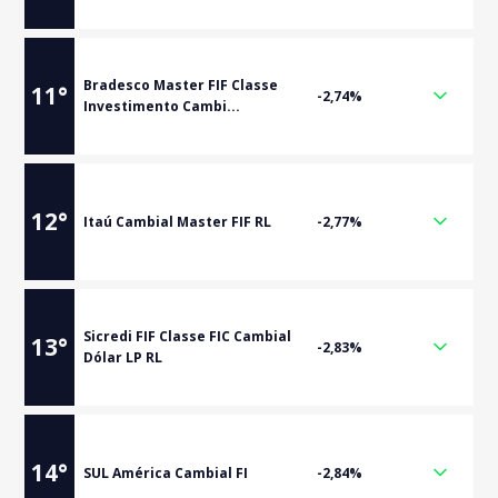
Bradesco Master FIF Classe
11
°
-2,74%
Investimento Cambi...
12
°
Itaú Cambial Master FIF RL
-2,77%
Sicredi FIF Classe FIC Cambial
13
°
-2,83%
Dólar LP RL
14
°
SUL América Cambial FI
-2,84%