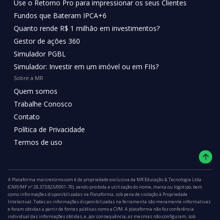
Use o Retorno Pro para impressionar os seus Clientes
Fundos que Bateram IPCA+6
Quanto rende R$ 1 milhão em investimentos?
Gestor de ações 360
Simulador PGBL
Simulador: Investir em um imóvel ou em FIIs?
Sobre a MR
Quem somos
Trabalhe Conosco
Contato
Política de Privacidade
Termos de uso
A Plataforma maisretorno.com é de propriedade exclusiva da MR Educação & Tecnologia Ltda.
(CNPJ/MF nº 28.373.825/0001-70), sendo proibida a utilização do nome, marca ou logotipo, bem
como informações disponibilizadas na Plataforma, sob pena de violação à Propriedade
Intelectual. Todas as informações disponibilizadas na ferramenta são meramente informativas
e foram obtidas a partir de fontes públicas como a CVM. A plataforma não faz conferência
individual das informações obtidas, e, por consequência, as mesmas não configuram, sob