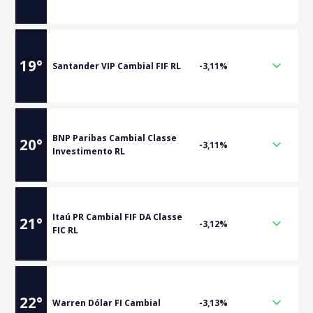
19
°
Santander VIP Cambial FIF RL
-3,11%
BNP Paribas Cambial Classe
20
°
-3,11%
Investimento RL
Itaú PR Cambial FIF DA Classe
21
°
-3,12%
FIC RL
22
°
Warren Dólar FI Cambial
-3,13%