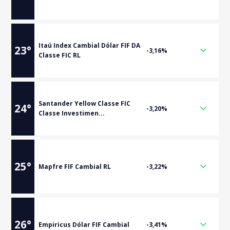
Itaú Index Cambial Dólar FIF DA
23
°
-3,16%
Classe FIC RL
Santander Yellow Classe FIC
24
°
-3,20%
Classe Investimen...
25
°
Mapfre FIF Cambial RL
-3,22%
26
°
Empiricus Dólar FIF Cambial
-3,41%