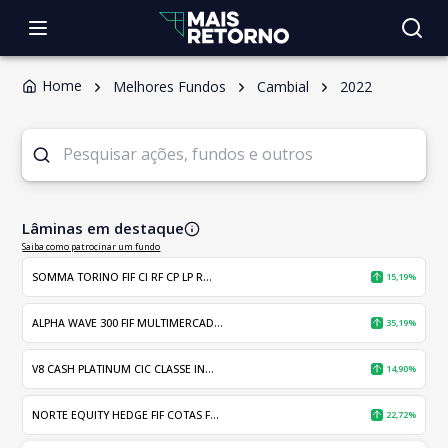
Home
Melhores Fundos
Cambial
2022
Lâminas em destaque
Saiba como patrocinar um fundo
SOMMA TORINO FIF CI RF CP LP R...
15,19%
ALPHA WAVE 300 FIF MULTIMERCAD...
35,19%
V8 CASH PLATINUM CIC CLASSE IN...
14,90%
NORTE EQUITY HEDGE FIF COTAS F...
22,72%