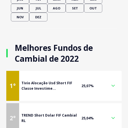
JUN
JUL
AGO
SET
OUT
NOV
DEZ
Melhores Fundos de
Cambial de 2022
Tivio Alocação Usd Short FIF
1
°
25,07%
Classe Investime...
TREND Short Dolar FIF Cambial
2
°
25,04%
RL