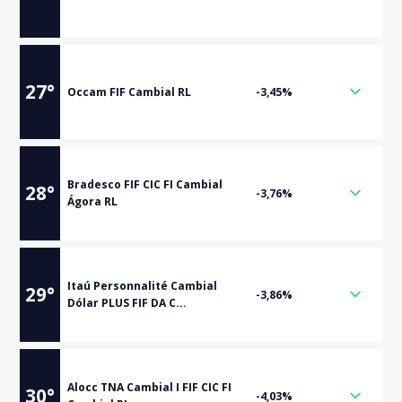
27
°
Occam FIF Cambial RL
-3,45%
Bradesco FIF CIC FI Cambial
28
°
-3,76%
Ágora RL
Itaú Personnalité Cambial
29
°
-3,86%
Dólar PLUS FIF DA C...
Alocc TNA Cambial I FIF CIC FI
30
°
-4,03%