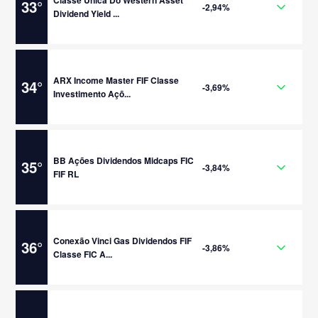
33
°
-2,94%
Dividend Yield ...
ARX Income Master FIF Classe
34
°
-3,69%
Investimento Açõ...
BB Ações Dividendos Midcaps FIC
35
°
-3,84%
FIF RL
Conexão Vinci Gas Dividendos FIF
36
°
-3,86%
Classe FIC A...