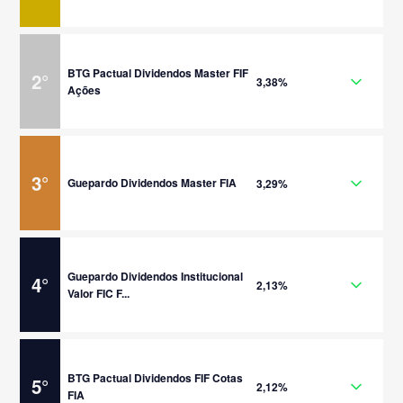
BTG Pactual Dividendos Master FIF
2
°
3,38%
Ações
3
°
Guepardo Dividendos Master FIA
3,29%
Guepardo Dividendos Institucional
4
°
2,13%
Valor FIC F...
BTG Pactual Dividendos FIF Cotas
5
°
2,12%
FIA