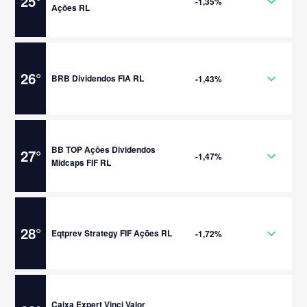
25
°
-1,35%
Ações RL
26
°
BRB Dividendos FIA RL
-1,43%
BB TOP Ações Dividendos
27
°
-1,47%
Midcaps FIF RL
28
°
Eqtprev Strategy FIF Ações RL
-1,72%
Caixa Expert Vinci Valor