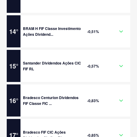
BRAM H FIF Classe Investimento
14
°
-0,51%
Ações Dividend...
Santander Dividendos Ações CIC
15
°
-0,57%
FIF RL
Bradesco Centurion Dividendos
16
°
-0,83%
FIF Classe FIC ...
Bradesco FIF CIC Ações
17
°
-0,85%