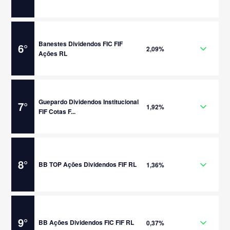
Banestes Dividendos FIC FIF
6
°
2,09%
Ações RL
Guepardo Dividendos Institucional
7
°
1,92%
FIF Cotas F...
8
°
BB TOP Ações Dividendos FIF RL
1,36%
9
°
BB Ações Dividendos FIC FIF RL
0,37%