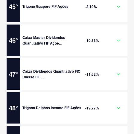
45
°
Trigono Guaporé FIF Ações
-8,19%
Caixa Master Dividendos
46
°
-10,33%
Quantitativo FIF Açõe...
Caixa Dividendos Quantitativo FIC
47
°
-11,62%
Classe FIF ...
48
°
Trigono Delphos Income FIF Ações
-19,77%