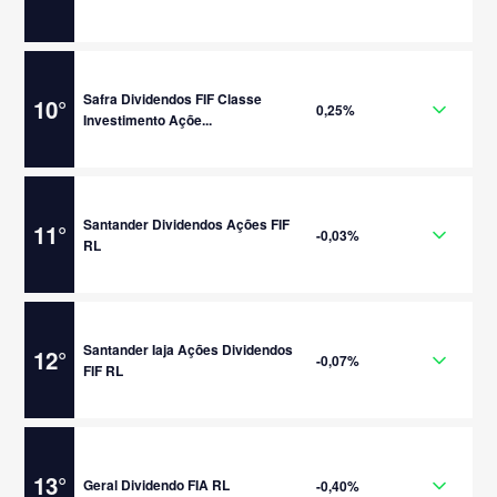
Safra Dividendos FIF Classe
10
°
0,25%
Investimento Açõe...
Santander Dividendos Ações FIF
11
°
-0,03%
RL
Santander Iaja Ações Dividendos
12
°
-0,07%
FIF RL
13
°
Geral Dividendo FIA RL
-0,40%