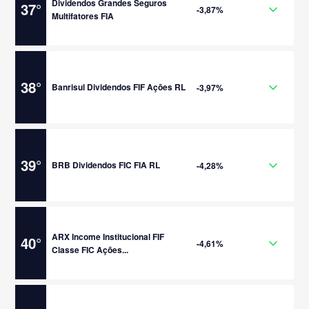
Dividendos Grandes Seguros
37
°
-3,87%
Multifatores FIA
38
°
Banrisul Dividendos FIF Ações RL
-3,97%
39
°
BRB Dividendos FIC FIA RL
-4,28%
ARX Income Institucional FIF
40
°
-4,61%
Classe FIC Ações...