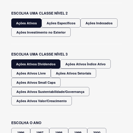
ESCOLHA UMA CLASSE NÍVEL 2
Ações Ativos
Ações Específicos
Ações Indexados
Ações Investimento no Exterior
ESCOLHA UMA CLASSE NÍVEL 3
Ações Ativos Dividendos
Ações Ativos Índice Ativo
Ações Ativos Livre
Ações Ativos Setoriais
Ações Ativos Small Caps
Ações Ativos Sustentabilidade/Governança
Ações Ativos Valor/Crescimento
ESCOLHA O ANO
1996
1997
1998
1999
2000