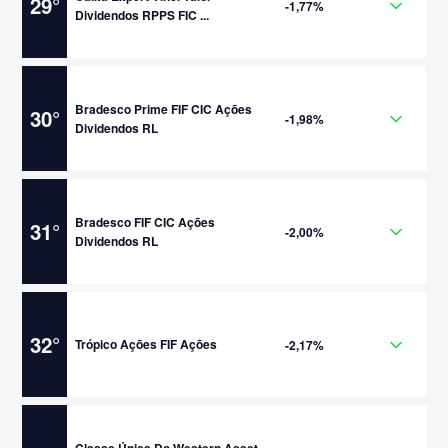
29
°
-1,77%
Dividendos RPPS FIC ...
Bradesco Prime FIF CIC Ações
30
°
-1,98%
Dividendos RL
Bradesco FIF CIC Ações
31
°
-2,00%
Dividendos RL
32
°
Trópico Ações FIF Ações
-2,17%
Classe Única Do Western Asset