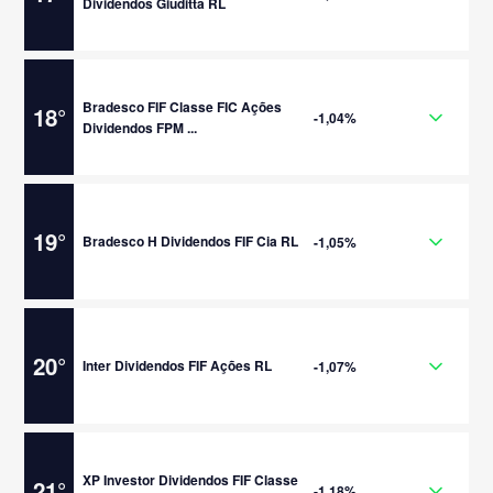
Dividendos Giuditta RL
Bradesco FIF Classe FIC Ações
18
°
-1,04%
Dividendos FPM ...
19
°
Bradesco H Dividendos FIF Cia RL
-1,05%
20
°
Inter Dividendos FIF Ações RL
-1,07%
XP Investor Dividendos FIF Classe
21
°
-1,18%