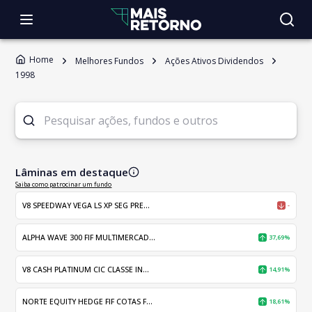
Home
Melhores Fundos
Ações Ativos Dividendos
1998
Lâminas em destaque
Saiba como patrocinar um fundo
V8 SPEEDWAY VEGA LS XP SEG PRE...
-
ALPHA WAVE 300 FIF MULTIMERCAD...
37,69%
V8 CASH PLATINUM CIC CLASSE IN...
14,91%
NORTE EQUITY HEDGE FIF COTAS F...
18,61%