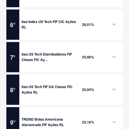
Itaú Index US Tech FIF CIC Ações
6
°
26,01%
RL
Itaú US Tech Distribuidores FIF
7
°
25,96%
Classe FIC Aç...
Itaú US Tech FIF DA Classe FIC
8
°
25,94%
Ações RL
TREND Bolsa Americana
9
°
23,16%
Alavancado FIF Ações RL