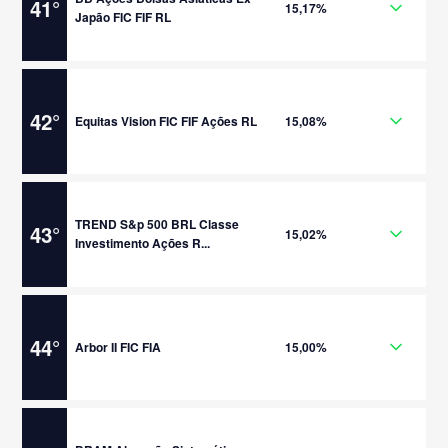
41
°
15,17%
Japão FIC FIF RL
42
°
Equitas Vision FIC FIF Ações RL
15,08%
TREND S&p 500 BRL Classe
43
°
15,02%
Investimento Ações R...
44
°
Arbor II FIC FIA
15,00%