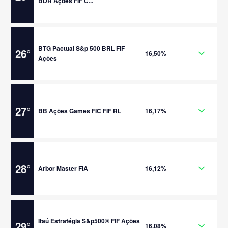
BDR Ações FIF C...
BTG Pactual S&p 500 BRL FIF
26
°
16,50%
Ações
27
°
BB Ações Games FIC FIF RL
16,17%
28
°
Arbor Master FIA
16,12%
Itaú Estratégia S&p500® FIF Ações
29
°
16,08%