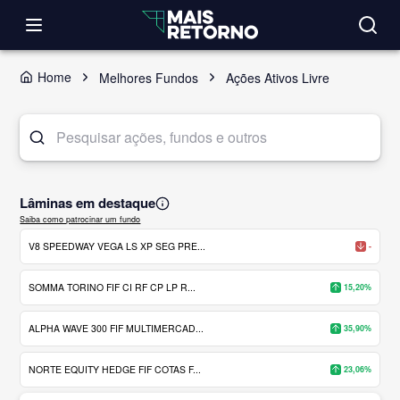
Home
Melhores Fundos
Ações Ativos Livre
Lâminas em destaque
Saiba como patrocinar um fundo
V8 SPEEDWAY VEGA LS XP SEG PRE...
-
SOMMA TORINO FIF CI RF CP LP R...
15,20%
ALPHA WAVE 300 FIF MULTIMERCAD...
35,90%
NORTE EQUITY HEDGE FIF COTAS F...
23,06%