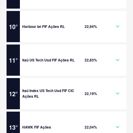
10
°
Harbour Iat FIF Ações RL
22,94%
11
°
Itaú US Tech Usd FIF Ações RL
22,83%
Itaú Index US Tech Usd FIF CIC
12
°
22,19%
Ações RL
13
°
HAWK FIF Ações
22,04%