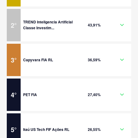
TREND Inteligencia Artificial
2
°
43,91%
Classe Investim...
3
°
Capyvara FIA RL
36,59%
4
°
PET FIA
27,40%
5
°
Itaú US Tech FIF Ações RL
26,55%