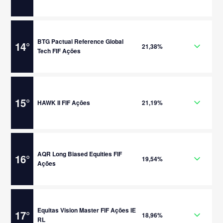
BTG Pactual Reference Global
14
°
21,38%
Tech FIF Ações
15
°
HAWK II FIF Ações
21,19%
AQR Long Biased Equities FIF
16
°
19,54%
Ações
Equitas Vision Master FIF Ações IE
17
°
18,96%
RL