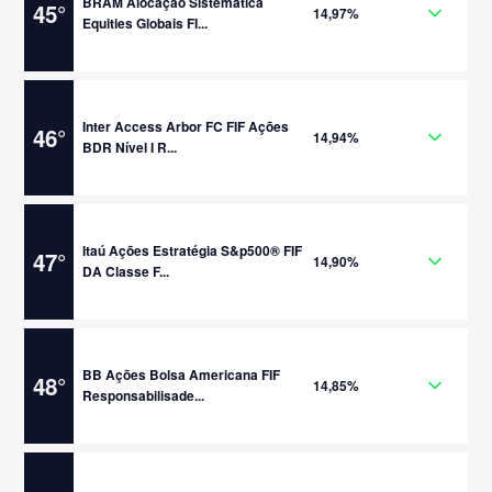
BRAM Alocação Sistemática
45
°
14,97%
Equities Globais FI...
Inter Access Arbor FC FIF Ações
46
°
14,94%
BDR Nível I R...
Itaú Ações Estratégia S&p500® FIF
47
°
14,90%
DA Classe F...
BB Ações Bolsa Americana FIF
48
°
14,85%
Responsabilisade...