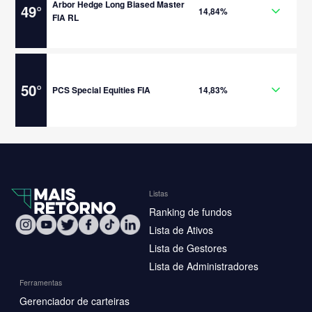
Arbor Hedge Long Biased Master
49
°
14,84%
FIA RL
50
°
PCS Special Equities FIA
14,83%
Listas
Ranking de fundos
Lista de Ativos
Lista de Gestores
Lista de Administradores
Ferramentas
Gerenciador de carteiras