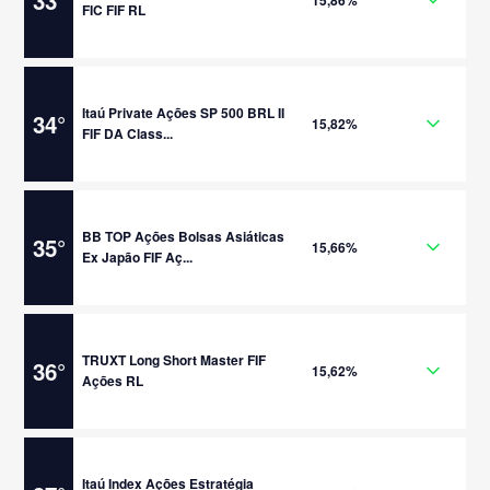
33
°
15,86%
FIC FIF RL
Itaú Private Ações SP 500 BRL II
34
°
15,82%
FIF DA Class...
BB TOP Ações Bolsas Asiáticas
35
°
15,66%
Ex Japão FIF Aç...
TRUXT Long Short Master FIF
36
°
15,62%
Ações RL
Itaú Index Ações Estratégia