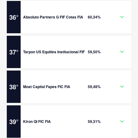
36
°
Absoluto Partners G FIF Cotas FIA
60,34%
37
°
Tarpon US Equities Institucional FIF
59,50%
38
°
Moat Capital Fapes FIC FIA
59,48%
39
°
Kiron QI FIC FIA
59,31%