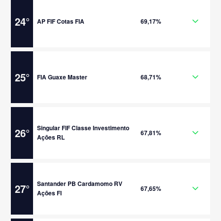
24
°
AP FIF Cotas FIA
69,17%
25
°
FIA Guaxe Master
68,71%
Singular FIF Classe Investimento
26
°
67,81%
Ações RL
Santander PB Cardamomo RV
27
°
67,65%
Ações FI