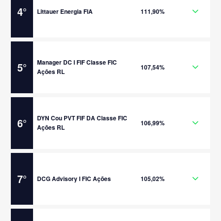
4
°
Littauer Energia FIA
111,90%
Manager DC I FIF Classe FIC
5
°
107,54%
Ações RL
DYN Cou PVT FIF DA Classe FIC
6
°
106,99%
Ações RL
7
°
DCG Advisory I FIC Ações
105,02%