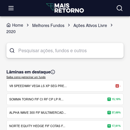
Home
Melhores Fundos
Ações Ativos Livre
2020
Lâminas em destaque
Saiba como patrocinar um fundo
V8 SPEEDWAY VEGA LS XP SEG PRE...
-
SOMMA TORINO FIF CI RF CP LP R...
15,19%
ALPHA WAVE 300 FIF MULTIMERCAD...
37,69%
NORTE EQUITY HEDGE FIF COTAS F...
17,91%