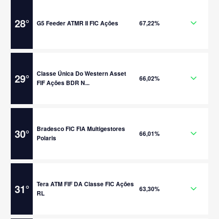
28
°
G5 Feeder ATMR II FIC Ações
67,22%
Classe Única Do Western Asset
29
°
66,02%
FIF Ações BDR N...
Bradesco FIC FIA Multigestores
30
°
66,01%
Polaris
Tera ATM FIF DA Classe FIC Ações
31
°
63,30%
RL