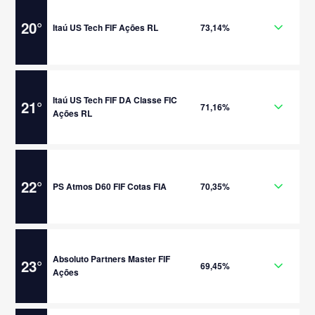
20
°
Itaú US Tech FIF Ações RL
73,14%
Itaú US Tech FIF DA Classe FIC
21
°
71,16%
Ações RL
22
°
PS Atmos D60 FIF Cotas FIA
70,35%
Absoluto Partners Master FIF
23
°
69,45%
Ações