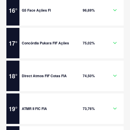
16
°
G5 Face Ações FI
96,69%
17
°
Concórdia Pukara FIF Ações
75,02%
18
°
Direct Atmos FIF Cotas FIA
74,50%
19
°
ATMR II FIC FIA
73,76%