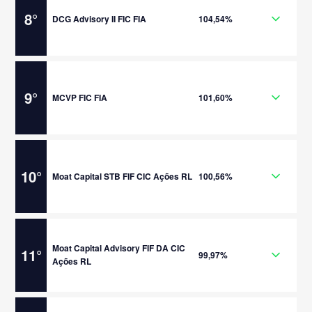
8
°
DCG Advisory II FIC FIA
104,54%
9
°
MCVP FIC FIA
101,60%
10
°
Moat Capital STB FIF CIC Ações RL
100,56%
Moat Capital Advisory FIF DA CIC
11
°
99,97%
Ações RL