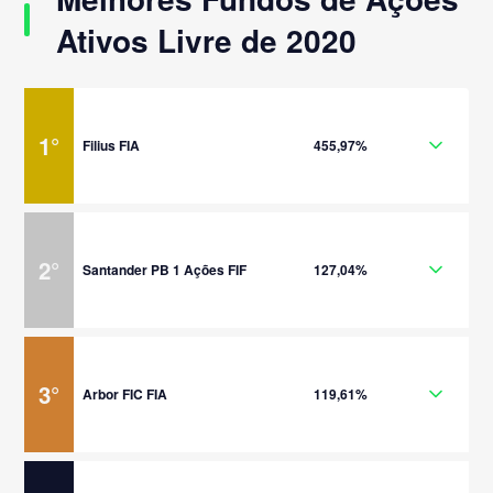
Ativos Livre de 2020
1
°
Filius FIA
455,97%
2
°
Santander PB 1 Ações FIF
127,04%
3
°
Arbor FIC FIA
119,61%