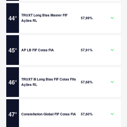
TRUXT Long Bias Master FIF
44
°
57,99%
Ações RL
45
°
AP LB FIF Cotas FIA
57,91%
TRUXT III Long Bias FIF Cotas Fifs
46
°
57,68%
Ações RL
47
°
Constellation Global FIF Cotas FIA
57,60%