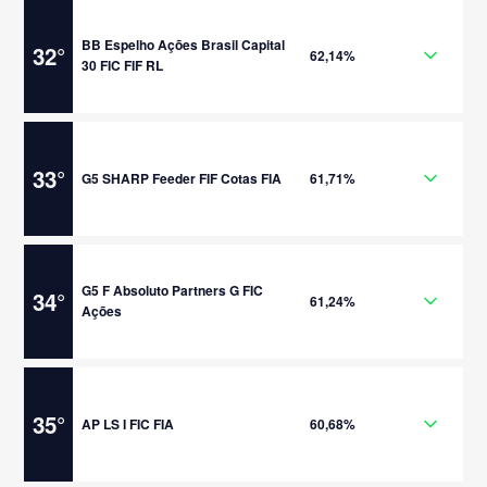
BB Espelho Ações Brasil Capital
32
°
62,14%
30 FIC FIF RL
33
°
G5 SHARP Feeder FIF Cotas FIA
61,71%
G5 F Absoluto Partners G FIC
34
°
61,24%
Ações
35
°
AP LS I FIC FIA
60,68%