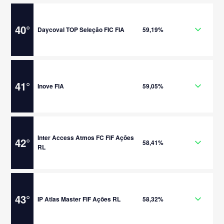
40
°
Daycoval TOP Seleção FIC FIA
59,19%
41
°
Inove FIA
59,05%
Inter Access Atmos FC FIF Ações
42
°
58,41%
RL
43
°
IP Atlas Master FIF Ações RL
58,32%