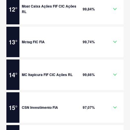
Moat Caixa Ações FIF CIC Ações
12
°
99,84%
RL
13
°
Mctag FIC FIA
99,74%
14
°
MC Itapicura FIF CIC Ações RL
99,66%
15
°
CSN Investimento FIA
97,07%