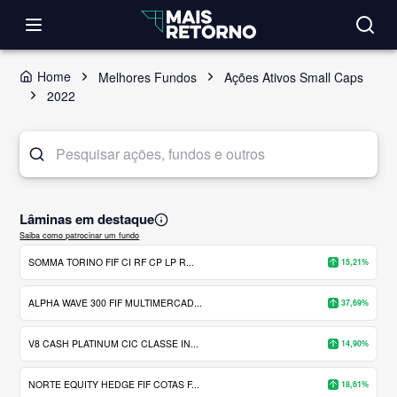
Home
Melhores Fundos
Ações Ativos Small Caps
2022
Lâminas em destaque
Saiba como patrocinar um fundo
SOMMA TORINO FIF CI RF CP LP R...
15,21%
ALPHA WAVE 300 FIF MULTIMERCAD...
37,69%
V8 CASH PLATINUM CIC CLASSE IN...
14,90%
NORTE EQUITY HEDGE FIF COTAS F...
18,61%