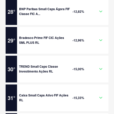
BNP Paribas Small Caps Ágora FIF
28
°
-12,82%
Classe FIC A...
Bradesco Prime FIF CIC Ações
29
°
-12,96%
SML PLUS RL
TREND Small Caps Classe
30
°
-15,00%
Investimento Ações RL
Caixa Small Caps Ativo FIF Ações
31
°
-15,33%
RL