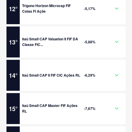
Trígono Horizon Microcap FIF
12
°
-5,17%
Cotas FI Açõe
Itaú Small CAP Valuation II FIF DA
13
°
-5,88%
Classe FIC...
14
°
Itaú Small CAP II FIF CIC Ações RL
-6,29%
Itaú Small CAP Master FIF Ações
15
°
-7,67%
RL