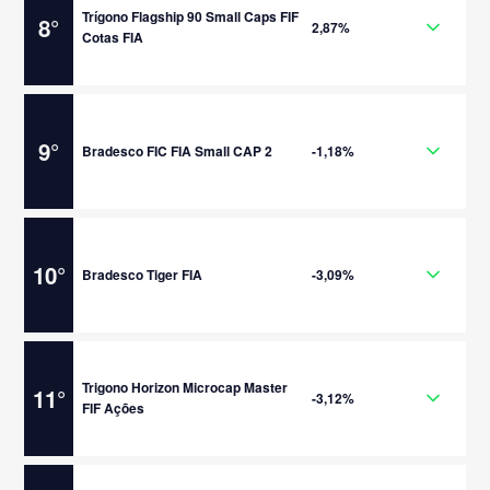
Trígono Flagship 90 Small Caps FIF
8
°
2,87%
Cotas FIA
9
°
Bradesco FIC FIA Small CAP 2
-1,18%
10
°
Bradesco Tiger FIA
-3,09%
Trigono Horizon Microcap Master
11
°
-3,12%
FIF Ações