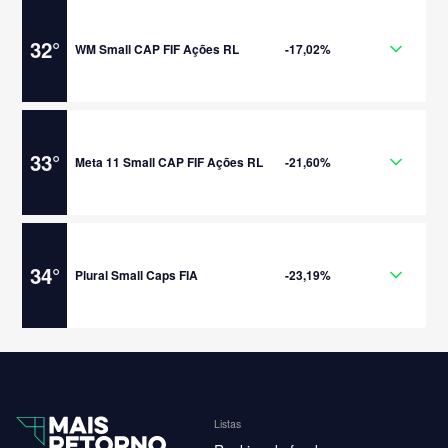
32
°
WM Small CAP FIF Ações RL
-17,02%
33
°
Meta 11 Small CAP FIF Ações RL
-21,60%
34
°
Plural Small Caps FIA
-23,19%
Listas