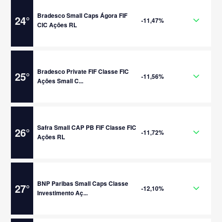
Bradesco Small Caps Ágora FIF
24
°
-11,47%
CIC Ações RL
Bradesco Private FIF Classe FIC
25
°
-11,56%
Ações Small C...
Safra Small CAP PB FIF Classe FIC
26
°
-11,72%
Ações RL
BNP Paribas Small Caps Classe
27
°
-12,10%
Investimento Aç...