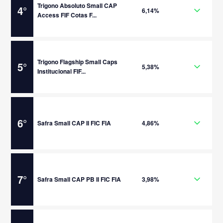
Trigono Absoluto Small CAP
4
°
6,14%
Access FIF Cotas F...
Trigono Flagship Small Caps
5
°
5,38%
Institucional FIF...
6
°
Safra Small CAP II FIC FIA
4,86%
7
°
Safra Small CAP PB II FIC FIA
3,98%