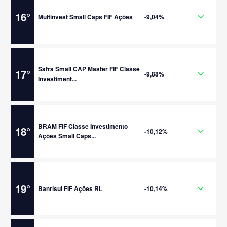
16
°
Multinvest Small Caps FIF Ações
-9,04%
Safra Small CAP Master FIF Classe
17
°
-9,88%
Investiment...
BRAM FIF Classe Investimento
18
°
-10,12%
Ações Small Caps...
19
°
Banrisul FIF Ações RL
-10,14%