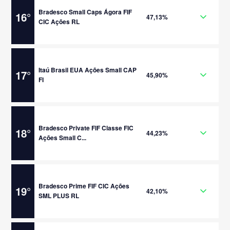
Bradesco Small Caps Ágora FIF
16
°
47,13%
CIC Ações RL
Itaú Brasil EUA Ações Small CAP
17
°
45,90%
FI
Bradesco Private FIF Classe FIC
18
°
44,23%
Ações Small C...
Bradesco Prime FIF CIC Ações
19
°
42,10%
SML PLUS RL