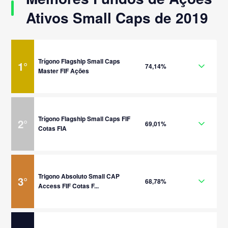
Ativos Small Caps de 2019
Trígono Flagship Small Caps
1
°
74,14%
Master FIF Ações
Trígono Flagship Small Caps FIF
2
°
69,01%
Cotas FIA
Trigono Absoluto Small CAP
3
°
68,78%
Access FIF Cotas F...