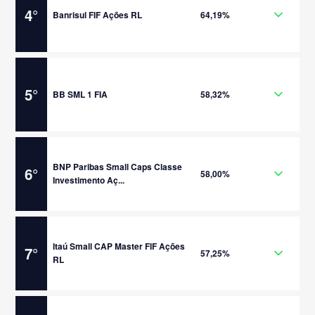
4
°
Banrisul FIF Ações RL
64,19%
5
°
BB SML 1 FIA
58,32%
BNP Paribas Small Caps Classe
6
°
58,00%
Investimento Aç...
Itaú Small CAP Master FIF Ações
7
°
57,25%
RL