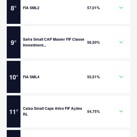
8
°
FIA SML2
57,01%
Safra Small CAP Master FIF Classe
9
°
56,50%
Investiment...
10
°
FIA SML4
55,51%
Caixa Small Caps Ativo FIF Ações
11
°
54,75%
RL