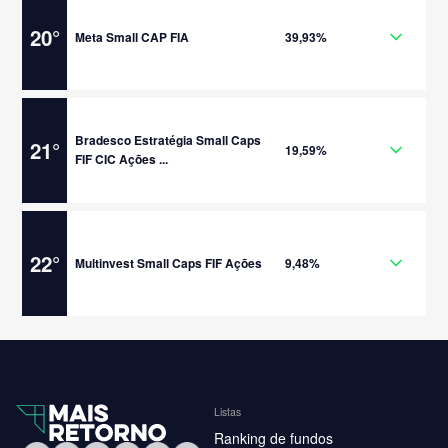
20
°
Meta Small CAP FIA
39,93%
Bradesco Estratégia Small Caps
21
°
19,59%
FIF CIC Ações ...
22
°
Multinvest Small Caps FIF Ações
9,48%
Listas
Ranking de fundos