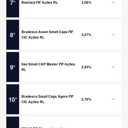
7
°
Banrisul FIF Ações RL
3,08%
Bradesco Asset Small Caps FIF
8
°
3,07%
CIC Ações RL
Itaú Small CAP Master FIF Ações
9
°
2,83%
RL
Bradesco Small Caps Ágora FIF
10
°
2,78%
CIC Ações RL