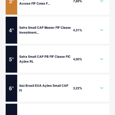
3
°
7,60%
Access FIF Cotas F...
Safra Small CAP Master FIF Classe
4
°
4,31%
Investiment...
Safra Small CAP PB FIF Classe FIC
5
°
4,00%
Ações RL
Itaú Brasil EUA Ações Small CAP
6
°
3,22%
FI