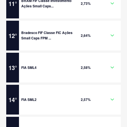
BRAM FIF Classe Investimento
11
°
2,73%
Ações Small Caps...
Bradesco FIF Classe FIC Ações
12
°
2,64%
Small Caps FPM ...
13
°
FIA SML4
2,58%
14
°
FIA SML2
2,57%