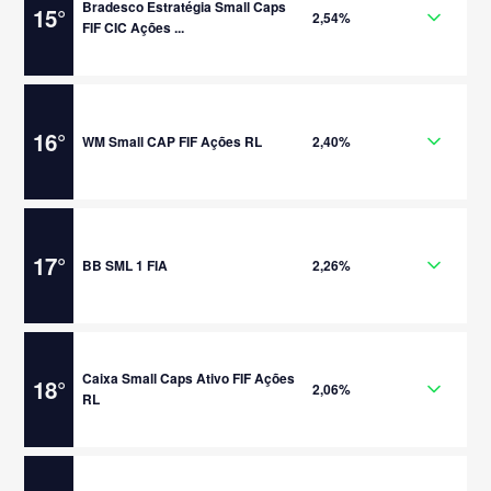
Bradesco Estratégia Small Caps
15
°
2,54%
FIF CIC Ações ...
16
°
WM Small CAP FIF Ações RL
2,40%
17
°
BB SML 1 FIA
2,26%
Caixa Small Caps Ativo FIF Ações
18
°
2,06%
RL