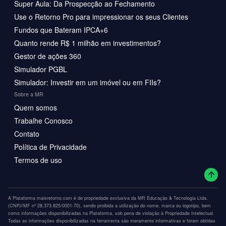
Super Aula: Da Prospecção ao Fechamento
Use o Retorno Pro para impressionar os seus Clientes
Fundos que Bateram IPCA+6
Quanto rende R$ 1 milhão em investimentos?
Gestor de ações 360
Simulador PGBL
Simulador: Investir em um imóvel ou em FIIs?
Sobre a MR
Quem somos
Trabalhe Conosco
Contato
Política de Privacidade
Termos de uso
A Plataforma maisretorno.com é de propriedade exclusiva da MR Educação & Tecnologia Ltda.
(CNPJ/MF nº 28.373.825/0001-70), sendo proibida a utilização do nome, marca ou logotipo, bem
como informações disponibilizadas na Plataforma, sob pena de violação à Propriedade Intelectual.
Todas as informações disponibilizadas na ferramenta são meramente informativas e foram obtidas