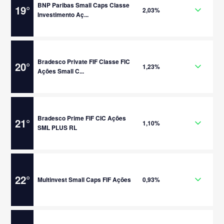
BNP Paribas Small Caps Classe
19
°
2,03%
Investimento Aç...
Bradesco Private FIF Classe FIC
20
°
1,23%
Ações Small C...
Bradesco Prime FIF CIC Ações
21
°
1,10%
SML PLUS RL
22
°
Multinvest Small Caps FIF Ações
0,93%