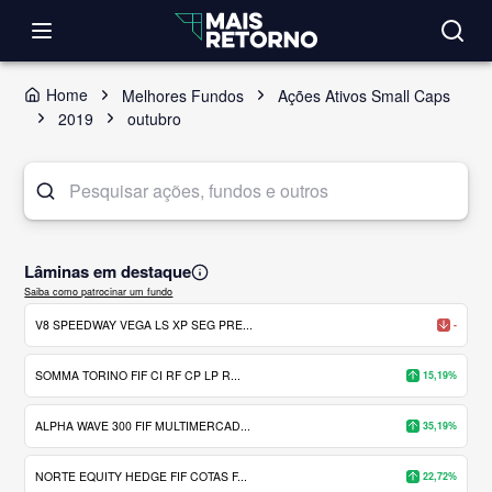
Home
Melhores Fundos
Ações Ativos Small Caps
2019
outubro
Lâminas em destaque
Saiba como patrocinar um fundo
V8 SPEEDWAY VEGA LS XP SEG PRE...
-
SOMMA TORINO FIF CI RF CP LP R...
15,19%
ALPHA WAVE 300 FIF MULTIMERCAD...
35,19%
NORTE EQUITY HEDGE FIF COTAS F...
22,72%