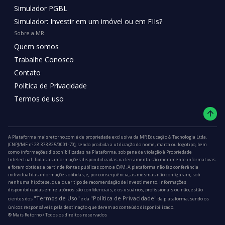
Simulador PGBL
Simulador: Investir em um imóvel ou em FIIs?
Sobre a MR
Quem somos
Trabalhe Conosco
Contato
Política de Privacidade
Termos de uso
A Plataforma maisretorno.com é de propriedade exclusiva da MR Educação & Tecnologia Ltda.
(CNPJ/MF nº 28.373.825/0001-70), sendo proibida a utilização do nome, marca ou logotipo, bem
como informações disponibilizadas na Plataforma, sob pena de violação à Propriedade
Intelectual. Todas as informações disponibilizadas na ferramenta são meramente informativas
e foram obtidas a partir de fontes públicas como a CVM. A plataforma não faz conferência
individual das informações obtidas, e, por consequência, as mesmas não configuram, sob
nenhuma hipótese, qualquer tipo de recomendação de investimento. Informações
disponibilizadas em relatórios são confidenciais, e os usuários, profissionais ou não, estão
"Termos de Uso"
"Política de Privacidade"
cientes dos
e da
da plataforma, sendo os
únicos responsáveis pela destinação que derem ao conteúdo disponibilizado.
®️ Mais Retorno / Todos os direitos reservados