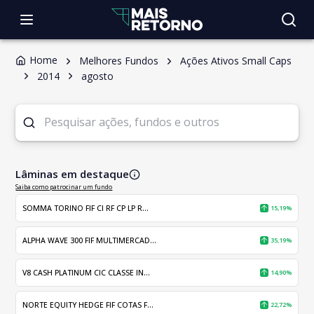
Home
Melhores Fundos
Ações Ativos Small Caps
2014
agosto
Lâminas em destaque
Saiba como patrocinar um fundo
SOMMA TORINO FIF CI RF CP LP R...
15,19%
ALPHA WAVE 300 FIF MULTIMERCAD...
35,19%
V8 CASH PLATINUM CIC CLASSE IN...
14,90%
NORTE EQUITY HEDGE FIF COTAS F...
22,72%