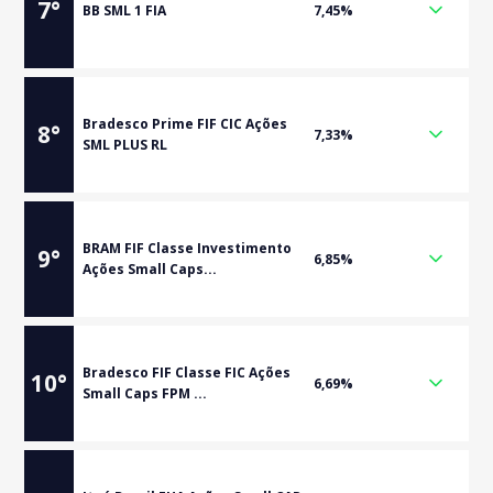
7
°
BB SML 1 FIA
7,45%
Bradesco Prime FIF CIC Ações
8
°
7,33%
SML PLUS RL
BRAM FIF Classe Investimento
9
°
6,85%
Ações Small Caps...
Bradesco FIF Classe FIC Ações
10
°
6,69%
Small Caps FPM ...