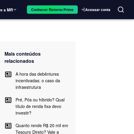
e a MR
Acessar conta
Conhecer Retorno Prime
Mais conteúdos
relacionados
A hora das debêntures
incentivadas: o caso da
infraestrutura
Pré, Pós ou híbrido? Qual
título de renda fixa devo
investir?
Quanto rende R$ 20 mil em
Tesouro Direto? Vale a