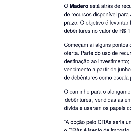
O
Madero
está atrás de re
de recursos disponível para 
prazo. O objetivo é levanta
debêntures no valor de R$ 
Começam aí alguns pontos d
oferta. Parte do uso de rec
destinação ao investimento; 
vencimento a partir de junh
de debêntures como escala 
O caminho para o alongamen
debêntures
, vendidas às e
dívida e usaram os papeis 
“A opção pelo CRAs seria um
o CRAs é isento de imposto 