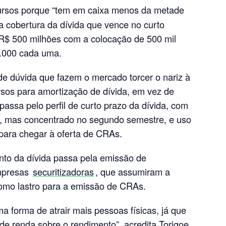
cursos porque “tem em caixa menos da metade
a cobertura da dívida que vence no curto
r R$ 500 milhões com a colocação de 500 mil
1.000 cada uma.
e dúvida que fazem o mercado torcer o nariz à
ursos para amortização de dívida, em vez de
passa pelo perfil de curto prazo da dívida, com
o, mas concentrado no segundo semestre, e uso
para chegar à oferta de CRAs.
to da dívida passa pela emissão de
mpresas
securitizadoras
, que assumiram a
como lastro para a emissão de CRAs.
a forma de atrair mais pessoas físicas, já que
de renda sobre o rendimento”, acredita Torigoe.