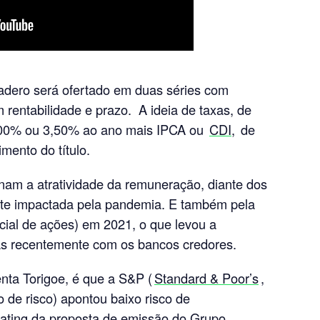
dero será ofertado em duas séries com
m rentabilidade e prazo. A ideia de taxas, de
,00% ou 3,50% ao ano mais IPCA ou
CDI,
de
mento do título.
onam a atratividade da remuneração, diante dos
nte impactada pela pandemia. E também pela
icial de ações) em 2021, o que levou a
as recentemente com os bancos credores.
ta Torigoe, é que a S&P (
Standard & Poor’s
,
 de risco) apontou baixo risco de
 rating da proposta de emissão do Grupo