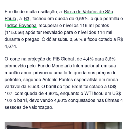
Em dia de muita oscilação, a
Bolsa de Valores de São
Paulo
, a
B3
, fechou em queda de 0,55%, o que permitiu o
Í
ndice Bovespa
recuperar o nível os 115 mil pontos
(115.056) após ter resvalado para o nível dos 114 mil
durante o pregão. O dólar subiu 0,56% e ficou cotado a R$
4,674.
O
corte na projeção do PIB Global
, de 4,4% para 3,6%,
promovido pelo
Fundo Monetário Internacional
em sua
reunião anual provocou uma forte queda nos preços do
petróleo, segundo Antônio Pontes especialista em renda
variável da Blue3. O barril do tipo Brent foi cotado a US$
107, com queda de 4,90%, enquanto o WTI ficou em US$
102 o barril, devolvendo 4,60% conquistados nas últimas 4
sessões de valorização.