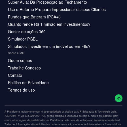
Super Aula: Da Prospecção ao Fechamento
Use o Retorno Pro para impressionar os seus Clientes
Fundos que Bateram IPCA+6
Quanto rende R$ 1 milhão em investimentos?
Gestor de ações 360
Simulador PGBL
Simulador: Investir em um imóvel ou em FIIs?
Sobre a MR
Quem somos
Trabalhe Conosco
Contato
Política de Privacidade
Termos de uso
A Plataforma maisretorno.com é de propriedade exclusiva da MR Educação & Tecnologia Ltda.
(CNPJ/MF nº 28.373.825/0001-70), sendo proibida a utilização do nome, marca ou logotipo, bem
como informações disponibilizadas na Plataforma, sob pena de violação à Propriedade Intelectual.
Todas as informações disponibilizadas na ferramenta são meramente informativas e foram obtidas