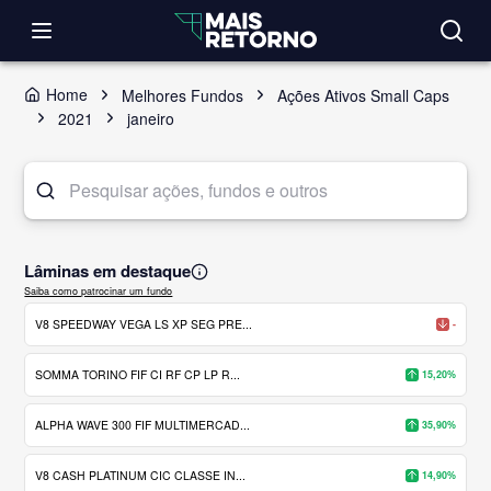
Home
Melhores Fundos
Ações Ativos Small Caps
2021
janeiro
Lâminas em destaque
Saiba como patrocinar um fundo
V8 SPEEDWAY VEGA LS XP SEG PRE...
-
SOMMA TORINO FIF CI RF CP LP R...
15,20%
ALPHA WAVE 300 FIF MULTIMERCAD...
35,90%
V8 CASH PLATINUM CIC CLASSE IN...
14,90%