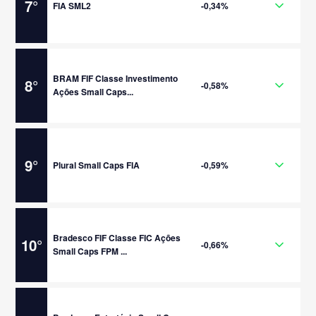
7
°
FIA SML2
-0,34%
BRAM FIF Classe Investimento
8
°
-0,58%
Ações Small Caps...
9
°
Plural Small Caps FIA
-0,59%
Bradesco FIF Classe FIC Ações
10
°
-0,66%
Small Caps FPM ...