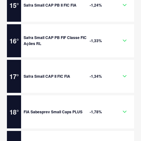
15
°
Safra Small CAP PB II FIC FIA
-1,24%
Safra Small CAP PB FIF Classe FIC
16
°
-1,33%
Ações RL
17
°
Safra Small CAP II FIC FIA
-1,34%
18
°
FIA Sabesprev Small Caps PLUS
-1,78%