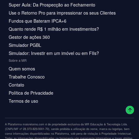
Super Aula: Da Prospecção ao Fechamento
Use o Retorno Pro para impressionar os seus Clientes
Fundos que Bateram IPCA+6
Quanto rende R$ 1 milhão em investimentos?
Gestor de ações 360
Simulador PGBL
Simulador: Investir em um imóvel ou em FIIs?
Sobre a MR
Quem somos
Trabalhe Conosco
Contato
Política de Privacidade
Termos de uso
A Plataforma maisretorno.com é de propriedade exclusiva da MR Educação & Tecnologia Ltda.
(CNPJ/MF nº 28.373.825/0001-70), sendo proibida a utilização do nome, marca ou logotipo, bem
como informações disponibilizadas na Plataforma, sob pena de violação à Propriedade Intelectual.
Todas as informações disponibilizadas na ferramenta são meramente informativas e foram obtidas