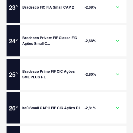
23
°
Bradesco FIC FIA Small CAP 2
-2,68%
Bradesco Private FIF Classe FIC
24
°
-2,68%
Ações Small C...
Bradesco Prime FIF CIC Ações
25
°
-2,80%
SML PLUS RL
26
°
Itaú Small CAP II FIF CIC Ações RL
-2,81%