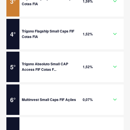
3
°
1,59%
Cotas FIA
Trígono Flagship Small Caps FIF
4
°
1,52%
Cotas FIA
Trigono Absoluto Small CAP
5
°
1,52%
Access FIF Cotas F...
6
°
Multinvest Small Caps FIF Ações
0,07%