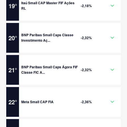
Itaú Small CAP Master FIF Ações
19
°
-2,18%
RL
BNP Paribas Small Caps Classe
20
°
-2,32%
Investimento Aç...
BNP Paribas Small Caps Ágora FIF
21
°
-2,32%
Classe FIC A...
22
°
Meta Small CAP FIA
-2,36%