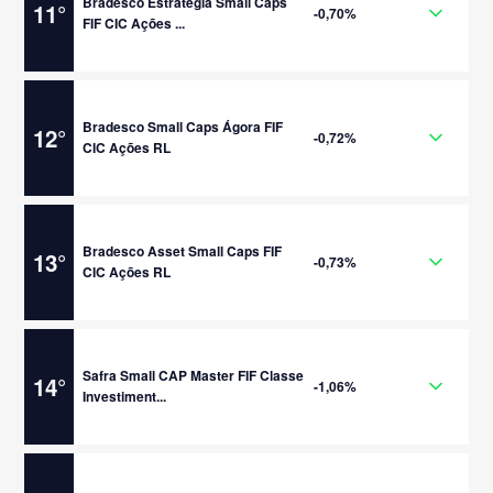
Bradesco Estratégia Small Caps
11
°
-0,70%
FIF CIC Ações ...
Bradesco Small Caps Ágora FIF
12
°
-0,72%
CIC Ações RL
Bradesco Asset Small Caps FIF
13
°
-0,73%
CIC Ações RL
Safra Small CAP Master FIF Classe
14
°
-1,06%
Investiment...