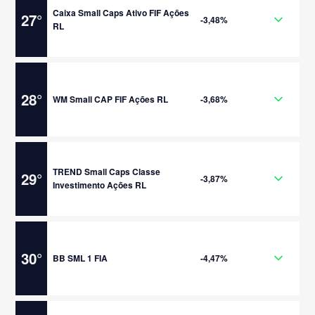
Caixa Small Caps Ativo FIF Ações
27
°
-3,48%
RL
28
°
WM Small CAP FIF Ações RL
-3,68%
TREND Small Caps Classe
29
°
-3,87%
Investimento Ações RL
30
°
BB SML 1 FIA
-4,47%