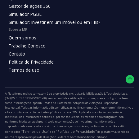
Gestor de ações 360
Simulador PGBL
Simulador: Investir em um imóvel ou em FIIs?
Sobre a MR
Quem somos
Trabalhe Conosco
Contato
Política de Privacidade
Termos de uso
A Plataforma maisretorno.com é de propriedade exclusiva da MR Educação & Tecnologia Ltda.
(CNPJ/MF nº 28.373.825/0001-70), sendo proibida a utilização do nome, marca ou logotipo, bem
como informações disponibilizadas na Plataforma, sob pena de violação à Propriedade
Intelectual. Todas as informações disponibilizadas na ferramenta são meramente informativas
e foram obtidas a partir de fontes públicas como a CVM. A plataforma não faz conferência
individual das informações obtidas, e, por consequência, as mesmas não configuram, sob
nenhuma hipótese, qualquer tipo de recomendação de investimento. Informações
disponibilizadas em relatórios são confidenciais, e os usuários, profissionais ou não, estão
"Termos de Uso"
"Política de Privacidade"
cientes dos
e da
da plataforma, sendo os
únicos responsáveis pela destinação que derem ao conteúdo disponibilizado.