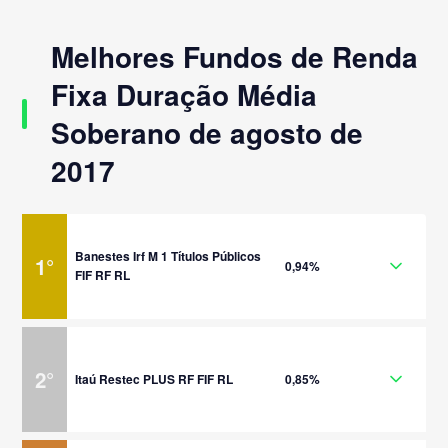
Melhores Fundos de Renda
Fixa Duração Média
Soberano de agosto de
2017
Banestes Irf M 1 Títulos Públicos
1
°
0,94%
FIF RF RL
2
°
Itaú Restec PLUS RF FIF RL
0,85%