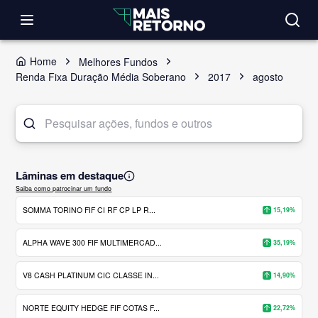
Home
Melhores Fundos
Renda Fixa Duração Média Soberano
2017
agosto
Lâminas em destaque
Saiba como patrocinar um fundo
SOMMA TORINO FIF CI RF CP LP R...
15,19%
ALPHA WAVE 300 FIF MULTIMERCAD...
35,19%
V8 CASH PLATINUM CIC CLASSE IN...
14,90%
NORTE EQUITY HEDGE FIF COTAS F...
22,72%