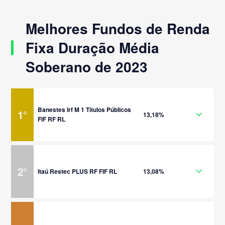
Melhores Fundos de Renda
Fixa Duração Média
Soberano de 2023
Banestes Irf M 1 Títulos Públicos
1
°
13,18%
FIF RF RL
2
°
Itaú Restec PLUS RF FIF RL
13,08%