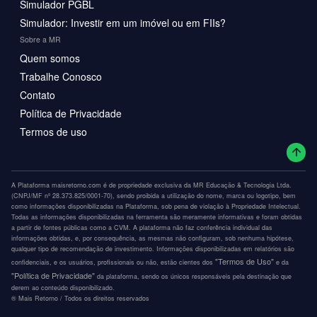
Simulador PGBL
Simulador: Investir em um imóvel ou em FIIs?
Sobre a MR
Quem somos
Trabalhe Conosco
Contato
Política de Privacidade
Termos de uso
A Plataforma maisretorno.com é de propriedade exclusiva da MR Educação & Tecnologia Ltda.
(CNPJ/MF nº 28.373.825/0001-70), sendo proibida a utilização do nome, marca ou logotipo, bem
como informações disponibilizadas na Plataforma, sob pena de violação à Propriedade Intelectual.
Todas as informações disponibilizadas na ferramenta são meramente informativas e foram obtidas
a partir de fontes públicas como a CVM. A plataforma não faz conferência individual das
informações obtidas, e, por consequência, as mesmas não configuram, sob nenhuma hipótese,
qualquer tipo de recomendação de investimento. Informações disponibilizadas em relatórios são
"Termos de Uso"
confidenciais, e os usuários, profissionais ou não, estão cientes dos
e da
"Política de Privacidade"
da plataforma, sendo os únicos responsáveis pela destinação que
derem ao conteúdo disponibilizado.
®️ Mais Retorno / Todos os direitos reservados