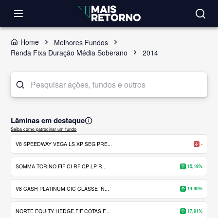
Home
Melhores Fundos
Renda Fixa Duração Média Soberano
2014
Lâminas em destaque
Saiba como patrocinar um fundo
V8 SPEEDWAY VEGA LS XP SEG PRE...
-
SOMMA TORINO FIF CI RF CP LP R...
15,19%
V8 CASH PLATINUM CIC CLASSE IN...
14,90%
NORTE EQUITY HEDGE FIF COTAS F...
17,91%