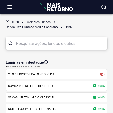
Home
Melhores Fundos
Renda Fixa Duração Média Soberano
1997
Lâminas em destaque
Saiba como patrocinar um fundo
V8 SPEEDWAY VEGA LS XP SEG PRE...
-
SOMMA TORINO FIF CI RF CP LP R...
15,21%
V8 CASH PLATINUM CIC CLASSE IN...
14,91%
NORTE EQUITY HEDGE FIF COTAS F...
18,61%