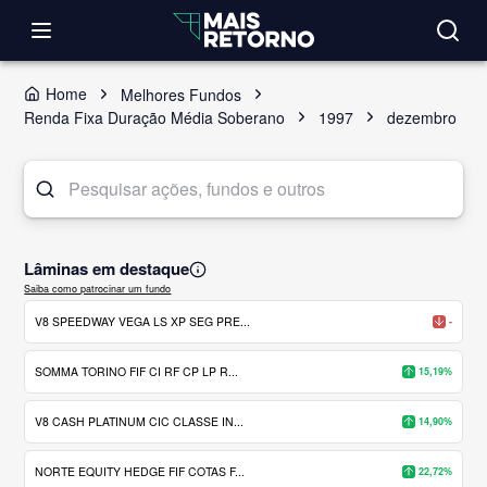
Home
Melhores Fundos
Renda Fixa Duração Média Soberano
1997
dezembro
Lâminas em destaque
Saiba como patrocinar um fundo
V8 SPEEDWAY VEGA LS XP SEG PRE...
-
SOMMA TORINO FIF CI RF CP LP R...
15,19%
V8 CASH PLATINUM CIC CLASSE IN...
14,90%
NORTE EQUITY HEDGE FIF COTAS F...
22,72%