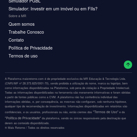
Simulador PGBL
Simulador: Investir em um imóvel ou em FIIs?
Sobre a MR
Quem somos
Trabalhe Conosco
Contato
Política de Privacidade
Termos de uso
A Plataforma maisretorno.com é de propriedade exclusiva da MR Educação & Tecnologia Ltda.
(CNPJ/MF nº 28.373.825/0001-70), sendo proibida a utilização do nome, marca ou logotipo, bem
como informações disponibilizadas na Plataforma, sob pena de violação à Propriedade Intelectual.
Todas as informações disponibilizadas na ferramenta são meramente informativas e foram obtidas
a partir de fontes públicas como a CVM. A plataforma não faz conferência individual das
informações obtidas, e, por consequência, as mesmas não configuram, sob nenhuma hipótese,
qualquer tipo de recomendação de investimento. Informações disponibilizadas em relatórios são
"Termos de Uso"
confidenciais, e os usuários, profissionais ou não, estão cientes dos
e da
"Política de Privacidade"
da plataforma, sendo os únicos responsáveis pela destinação que
derem ao conteúdo disponibilizado.
®️ Mais Retorno / Todos os direitos reservados