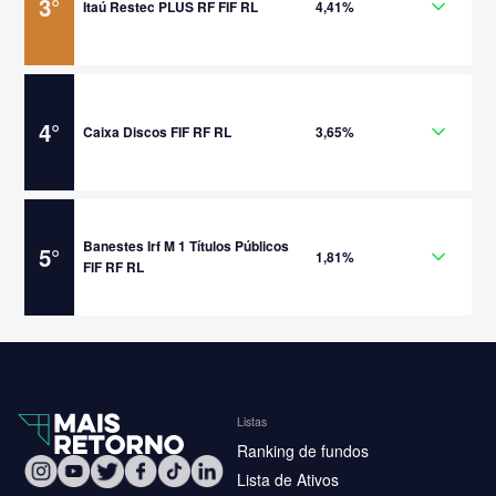
3
°
Itaú Restec PLUS RF FIF RL
4,41%
4
°
Caixa Discos FIF RF RL
3,65%
Banestes Irf M 1 Títulos Públicos
5
°
1,81%
FIF RF RL
Listas
Ranking de fundos
Lista de Ativos