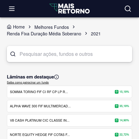
Home
Melhores Fundos
Renda Fixa Duração Média Soberano
2021
Lâminas em destaque
Saiba como patrocinar um fundo
SOMMA TORINO FIF CI RF CP LP R...
15,19%
ALPHA WAVE 300 FIF MULTIMERCAD...
35,19%
V8 CASH PLATINUM CIC CLASSE IN...
14,90%
NORTE EQUITY HEDGE FIF COTAS F...
22,72%