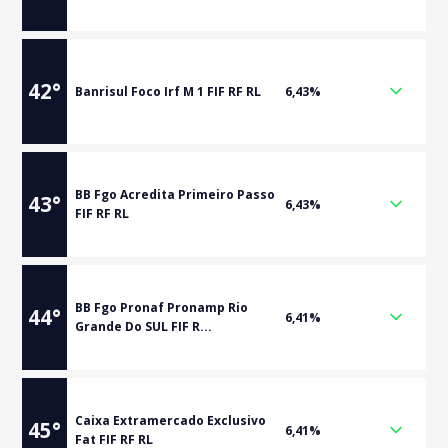
42
°
Banrisul Foco Irf M 1 FIF RF RL
6,43%
BB Fgo Acredita Primeiro Passo
43
°
6,43%
FIF RF RL
BB Fgo Pronaf Pronamp Rio
44
°
6,41%
Grande Do SUL FIF R...
Caixa Extramercado Exclusivo
45
°
6,41%
Fat FIF RF RL