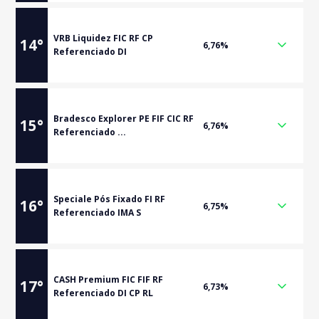
VRB Liquidez FIC RF CP
14
°
6,76%
Referenciado DI
Bradesco Explorer PE FIF CIC RF
15
°
6,76%
Referenciado ...
Speciale Pós Fixado FI RF
16
°
6,75%
Referenciado IMA S
CASH Premium FIC FIF RF
17
°
6,73%
Referenciado DI CP RL