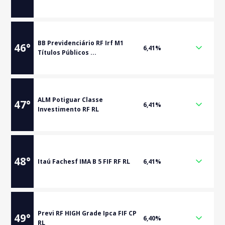
BB Previdenciário RF Irf M1
46
°
6,41%
Títulos Públicos ...
ALM Potiguar Classe
47
°
6,41%
Investimento RF RL
48
°
Itaú Fachesf IMA B 5 FIF RF RL
6,41%
Previ RF HIGH Grade Ipca FIF CP
49
°
6,40%
RL