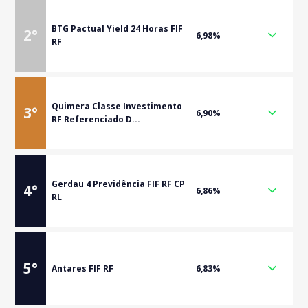
BTG Pactual Yield 24 Horas FIF
2
°
6,98%
RF
Quimera Classe Investimento
3
°
6,90%
RF Referenciado D...
Gerdau 4 Previdência FIF RF CP
4
°
6,86%
RL
5
°
Antares FIF RF
6,83%