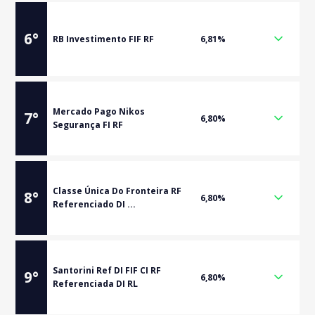
6
°
RB Investimento FIF RF
6,81%
Mercado Pago Nikos
7
°
6,80%
Segurança FI RF
Classe Única Do Fronteira RF
8
°
6,80%
Referenciado DI ...
Santorini Ref DI FIF CI RF
9
°
6,80%
Referenciada DI RL