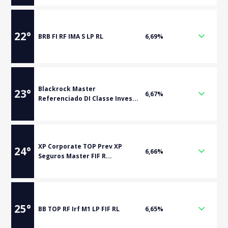
22
°
BRB FI RF IMA S LP RL
6,69%
Blackrock Master
23
°
6,67%
Referenciado DI Classe Inves...
XP Corporate TOP Prev XP
24
°
6,66%
Seguros Master FIF R...
25
°
BB TOP RF Irf M1 LP FIF RL
6,65%