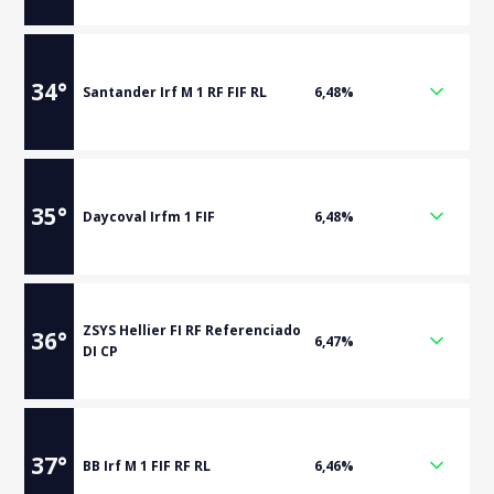
34
°
Santander Irf M 1 RF FIF RL
6,48%
35
°
Daycoval Irfm 1 FIF
6,48%
ZSYS Hellier FI RF Referenciado
36
°
6,47%
DI CP
37
°
BB Irf M 1 FIF RF RL
6,46%