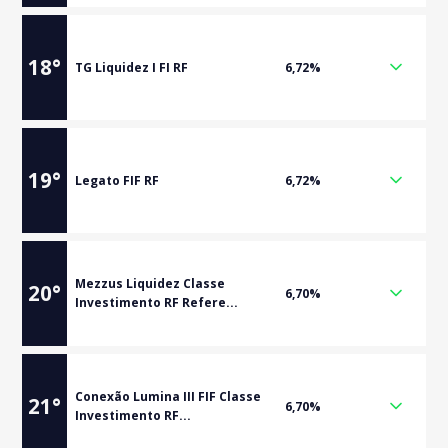
18
°
TG Liquidez I FI RF
6,72%
19
°
Legato FIF RF
6,72%
Mezzus Liquidez Classe
20
°
6,70%
Investimento RF Refere...
Conexão Lumina III FIF Classe
21
°
6,70%
Investimento RF...