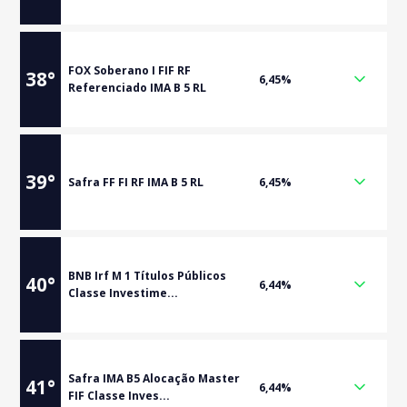
FOX Soberano I FIF RF
38
°
6,45%
Referenciado IMA B 5 RL
39
°
Safra FF FI RF IMA B 5 RL
6,45%
BNB Irf M 1 Títulos Públicos
40
°
6,44%
Classe Investime...
Safra IMA B5 Alocação Master
41
°
6,44%
FIF Classe Inves...