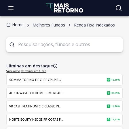
Home
Melhores Fundos
Renda Fixa Indexados
Lâminas em destaque
Saiba como patrocinar um fundo
SOMMA TORINO FIF CI RF CP LP R...
15,19%
ALPHA WAVE 300 FIF MULTIMERCAD...
37,69%
V8 CASH PLATINUM CIC CLASSE IN...
14,90%
NORTE EQUITY HEDGE FIF COTAS F...
17,91%