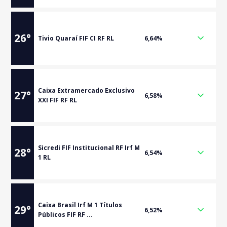
26
°
Tivio Quaraí FIF CI RF RL
6,64%
Caixa Extramercado Exclusivo
27
°
6,58%
XXI FIF RF RL
Sicredi FIF Institucional RF Irf M
28
°
6,54%
1 RL
Caixa Brasil Irf M 1 Títulos
29
°
6,52%
Públicos FIF RF ...