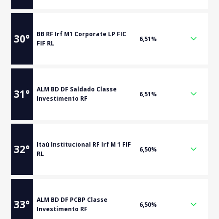
BB RF Irf M1 Corporate LP FIC
30
°
6,51%
FIF RL
ALM BD DF Saldado Classe
31
°
6,51%
Investimento RF
Itaú Institucional RF Irf M 1 FIF
32
°
6,50%
RL
ALM BD DF PCBP Classe
33
°
6,50%
Investimento RF