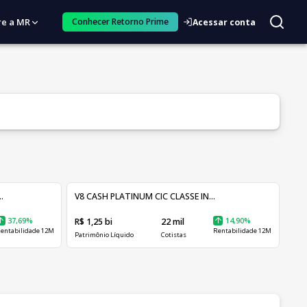
re a MR
Conhecer Retorno Prime
Acessar conta
.
V8 CASH PLATINUM CIC CLASSE IN...
37,69%
R$ 1,25 bi
22 mil
14,90%
entabilidade 12M
Rentabilidade 12M
Patrimônio Líquido
Cotistas