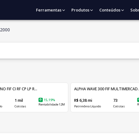
Ferramentas
Produtos
Conteúdos
Sob
2000
FIF CI RF CP LP R...
ALPHA WAVE 300 FIF MULTIMERCAD..
1 mil
15,19%
R$ 6,38 mi
73
Rentabilidade 12M
R
do
Cotistas
Patrimônio Líquido
Cotistas