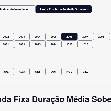
ia Grau de Investimento
Renda Fixa Duração Média Soberano
2002
2003
2004
2005
2006
2007
2008
2021
2022
2023
2024
2025
2026
JUL
AGO
SET
OUT
NOV
DEZ
da Fixa Duração Média Sober