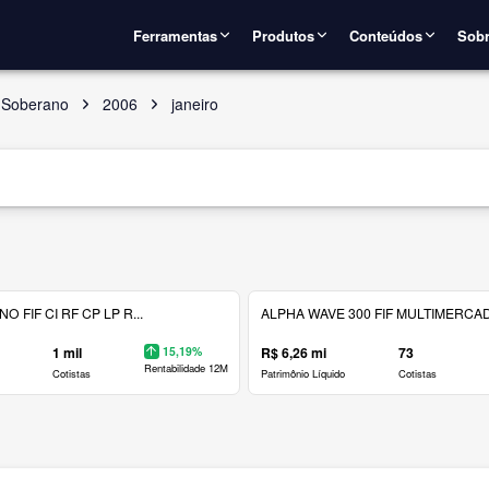
Ferramentas
Produtos
Conteúdos
Sobr
 Soberano
2006
janeiro
 FIF CI RF CP LP R...
ALPHA WAVE 300 FIF MULTIMERCAD.
1 mil
15,19%
R$ 6,26 mi
73
Rentabilidade 12M
Cotistas
Patrimônio Líquido
Cotistas