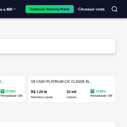
e a MR
Acessar conta
Conhecer Retorno Prime
..
V8 CASH PLATINUM CIC CLASSE IN...
37,69%
R$ 1,25 bi
22 mil
14,90%
Rentabilidade 12M
Rentabilidade 12M
Patrimônio Líquido
Cotistas