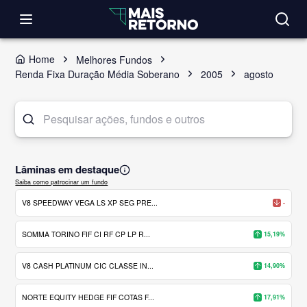
Home
Melhores Fundos
Renda Fixa Duração Média Soberano
2005
agosto
Lâminas em destaque
Saiba como patrocinar um fundo
V8 SPEEDWAY VEGA LS XP SEG PRE...
-
SOMMA TORINO FIF CI RF CP LP R...
15,19%
V8 CASH PLATINUM CIC CLASSE IN...
14,90%
NORTE EQUITY HEDGE FIF COTAS F...
17,91%