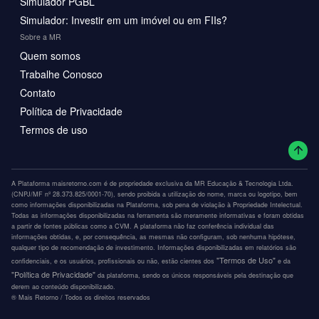
Simulador PGBL
Simulador: Investir em um imóvel ou em FIIs?
Sobre a MR
Quem somos
Trabalhe Conosco
Contato
Política de Privacidade
Termos de uso
A Plataforma maisretorno.com é de propriedade exclusiva da MR Educação & Tecnologia Ltda.
(CNPJ/MF nº 28.373.825/0001-70), sendo proibida a utilização do nome, marca ou logotipo, bem
como informações disponibilizadas na Plataforma, sob pena de violação à Propriedade Intelectual.
Todas as informações disponibilizadas na ferramenta são meramente informativas e foram obtidas
a partir de fontes públicas como a CVM. A plataforma não faz conferência individual das
informações obtidas, e, por consequência, as mesmas não configuram, sob nenhuma hipótese,
qualquer tipo de recomendação de investimento. Informações disponibilizadas em relatórios são
"Termos de Uso"
confidenciais, e os usuários, profissionais ou não, estão cientes dos
e da
"Política de Privacidade"
da plataforma, sendo os únicos responsáveis pela destinação que
derem ao conteúdo disponibilizado.
®️ Mais Retorno / Todos os direitos reservados