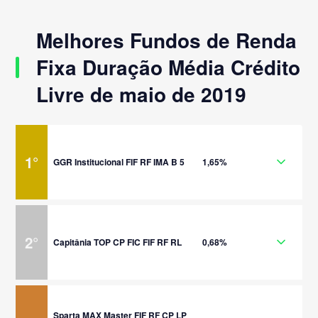
Melhores Fundos de Renda
Fixa Duração Média Crédito
Livre de maio de 2019
1
°
GGR Institucional FIF RF IMA B 5
1,65%
2
°
Capitânia TOP CP FIC FIF RF RL
0,68%
Sparta MAX Master FIF RF CP LP