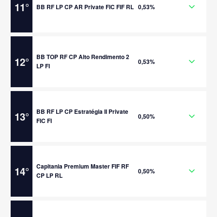
11
°
BB RF LP CP AR Private FIC FIF RL
0,53%
BB TOP RF CP Alto Rendimento 2
12
°
0,53%
LP FI
BB RF LP CP Estratégia II Private
13
°
0,50%
FIC FI
Capitania Premium Master FIF RF
14
°
0,50%
CP LP RL