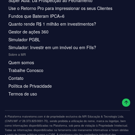
Super Aula: Da Prospecção ao Fechamento
Use o Retorno Pro para impressionar os seus Clientes
Fundos que Bateram IPCA+6
Quanto rende R$ 1 milhão em investimentos?
Gestor de ações 360
Simulador PGBL
Simulador: Investir em um imóvel ou em FIIs?
Sobre a MR
Quem somos
Trabalhe Conosco
Contato
Política de Privacidade
Termos de uso
A Plataforma maisretorno.com é de propriedade exclusiva da MR Educação & Tecnologia Ltda.
(CNPJ/MF nº 28.373.825/0001-70), sendo proibida a utilização do nome, marca ou logotipo, bem
como informações disponibilizadas na Plataforma, sob pena de violação à Propriedade Intelectual.
Todas as informações disponibilizadas na ferramenta são meramente informativas e foram obtidas
a partir de fontes públicas como a CVM. A plataforma não faz conferência individual das