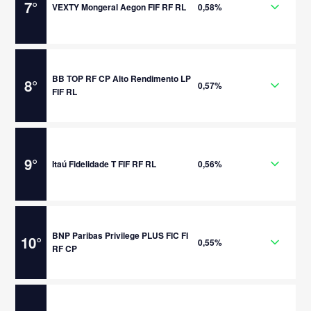
7
°
VEXTY Mongeral Aegon FIF RF RL
0,58%
BB TOP RF CP Alto Rendimento LP
8
°
0,57%
FIF RL
9
°
Itaú Fidelidade T FIF RF RL
0,56%
BNP Paribas Privilege PLUS FIC FI
10
°
0,55%
RF CP