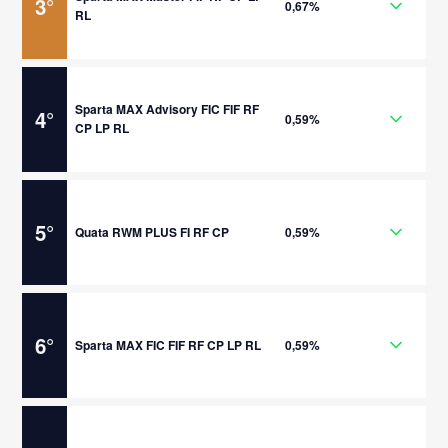
3
°
0,67%
RL
Sparta MAX Advisory FIC FIF RF
4
°
0,59%
CP LP RL
5
°
Quata RWM PLUS FI RF CP
0,59%
6
°
Sparta MAX FIC FIF RF CP LP RL
0,59%