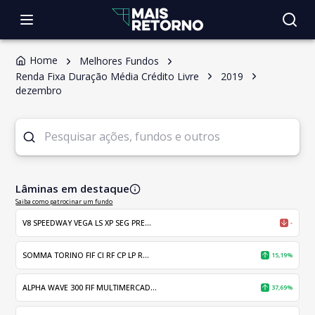
Home
Melhores Fundos
Renda Fixa Duração Média Crédito Livre
2019
dezembro
Lâminas em destaque
Saiba como patrocinar um fundo
V8 SPEEDWAY VEGA LS XP SEG PRE...
-
SOMMA TORINO FIF CI RF CP LP R...
15,19%
ALPHA WAVE 300 FIF MULTIMERCAD...
37,69%