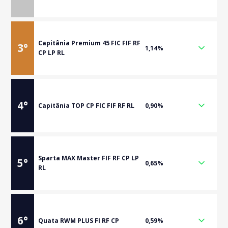
Capitânia Premium 45 FIC FIF RF
3
°
1,14%
CP LP RL
4
°
Capitânia TOP CP FIC FIF RF RL
0,90%
Sparta MAX Master FIF RF CP LP
5
°
0,65%
RL
6
°
Quata RWM PLUS FI RF CP
0,59%