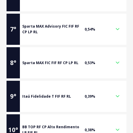
Sparta MAX Advisory FIC FIF RF
7
°
0,54%
CP LP RL
8
°
Sparta MAX FIC FIF RF CP LP RL
0,53%
9
°
Itaú Fidelidade T FIF RF RL
0,39%
BB TOP RF CP Alto Rendimento
10
°
0,38%
LP FIF RL