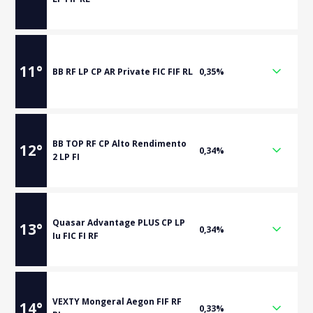
11
°
BB RF LP CP AR Private FIC FIF RL
0,35%
BB TOP RF CP Alto Rendimento
12
°
0,34%
2 LP FI
Quasar Advantage PLUS CP LP
13
°
0,34%
Iu FIC FI RF
VEXTY Mongeral Aegon FIF RF
14
°
0,33%