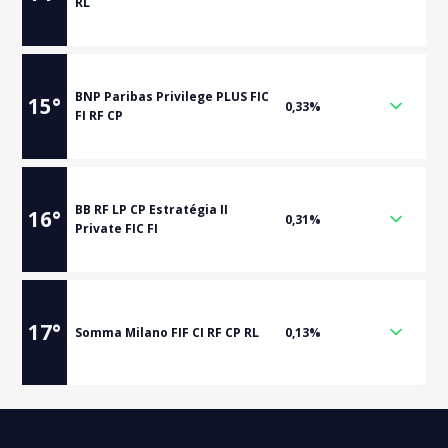
RL
BNP Paribas Privilege PLUS FIC
15
°
0,33%
FI RF CP
BB RF LP CP Estratégia II
16
°
0,31%
Private FIC FI
17
°
Somma Milano FIF CI RF CP RL
0,13%