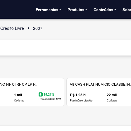
Ferramentas
Produtos
Conteúdos
Sobr
Crédito Livre
2007
 FIF CI RF CP LP R...
V8 CASH PLATINUM CIC CLASSE IN..
1 mil
15,21%
R$ 1,25 bi
22 mil
Rentabilidade 12M
Cotistas
Patrimônio Líquido
Cotistas