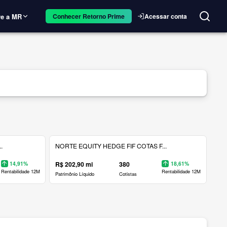
e a MR
Acessar conta
Conhecer Retorno Prime
.
NORTE EQUITY HEDGE FIF COTAS F...
14,91%
R$ 202,90 mi
380
18,61%
Rentabilidade 12M
Rentabilidade 12M
Patrimônio Líquido
Cotistas