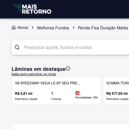
Home
Melhores Fundos
Renda Fixa Duração Média 
Lâminas em destaque
Saiba como patrocinar um fundo
V8 SPEEDWAY VEGA LS XP SEG PRE...
SOMMA TORINO
R$ 5,81 mi
1
-
R$ 577,65 mi
Rentabilidade 12M
Patrimônio Líquido
Cotistas
Patrimônio Líquido