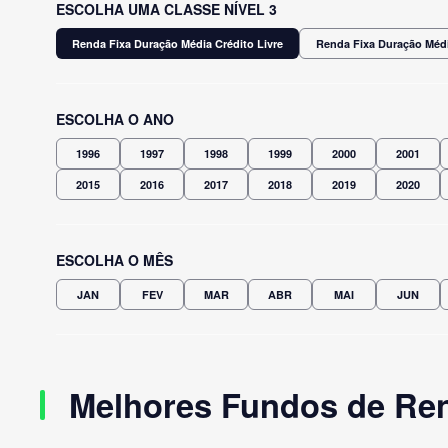
ESCOLHA UMA CLASSE NÍVEL 3
Renda Fixa Duração Média Crédito Livre
Renda Fixa Duração Médi
ESCOLHA O ANO
1996
1997
1998
1999
2000
2001
2015
2016
2017
2018
2019
2020
ESCOLHA O MÊS
JAN
FEV
MAR
ABR
MAI
JUN
Melhores Fundos de Ren