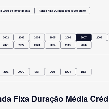
a Grau de Investimento
Renda Fixa Duração Média Soberano
2002
2003
2004
2005
2006
2007
2008
2021
2022
2023
2024
2025
2026
JUL
AGO
SET
OUT
NOV
DEZ
da Fixa Duração Média Crédi