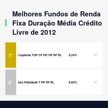
Melhores Fundos de Renda
Fixa Duração Média Crédito
Livre de 2012
1
°
Capitânia TOP CP FIC FIF RF RL
9,24%
2
°
Itaú Fidelidade T FIF RF RL
8,68%