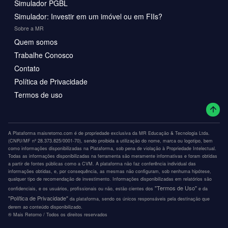
Simulador PGBL
Simulador: Investir em um imóvel ou em FIIs?
Sobre a MR
Quem somos
Trabalhe Conosco
Contato
Política de Privacidade
Termos de uso
A Plataforma maisretorno.com é de propriedade exclusiva da MR Educação & Tecnologia Ltda.
(CNPJ/MF nº 28.373.825/0001-70), sendo proibida a utilização do nome, marca ou logotipo, bem
como informações disponibilizadas na Plataforma, sob pena de violação à Propriedade Intelectual.
Todas as informações disponibilizadas na ferramenta são meramente informativas e foram obtidas
a partir de fontes públicas como a CVM. A plataforma não faz conferência individual das
informações obtidas, e, por consequência, as mesmas não configuram, sob nenhuma hipótese,
qualquer tipo de recomendação de investimento. Informações disponibilizadas em relatórios são
"Termos de Uso"
confidenciais, e os usuários, profissionais ou não, estão cientes dos
e da
"Política de Privacidade"
da plataforma, sendo os únicos responsáveis pela destinação que
derem ao conteúdo disponibilizado.
®️ Mais Retorno / Todos os direitos reservados