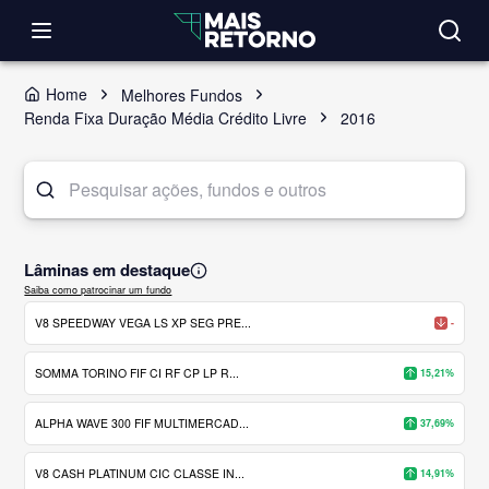
Home
Melhores Fundos
Renda Fixa Duração Média Crédito Livre
2016
Lâminas em destaque
Saiba como patrocinar um fundo
V8 SPEEDWAY VEGA LS XP SEG PRE...
-
SOMMA TORINO FIF CI RF CP LP R...
15,21%
ALPHA WAVE 300 FIF MULTIMERCAD...
37,69%
V8 CASH PLATINUM CIC CLASSE IN...
14,91%