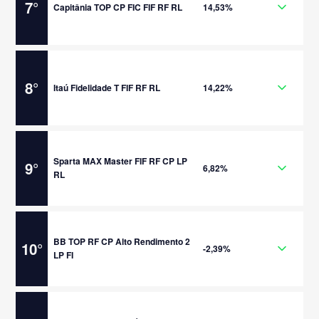
7
°
Capitânia TOP CP FIC FIF RF RL
14,53%
8
°
Itaú Fidelidade T FIF RF RL
14,22%
Sparta MAX Master FIF RF CP LP
9
°
6,82%
RL
BB TOP RF CP Alto Rendimento 2
10
°
-2,39%
LP FI