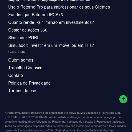
Use o Retorno Pro para impressionar os seus Clientes
Fundos que Bateram IPCA+6
Quanto rende R$ 1 milhão em investimentos?
Gestor de ações 360
Simulador PGBL
Simulador: Investir em um imóvel ou em FIIs?
Sobre a MR
Quem somos
Trabalhe Conosco
Contato
Política de Privacidade
Termos de uso
A Plataforma maisretorno.com é de propriedade exclusiva da MR Educação & Tecnologia Ltda.
(CNPJ/MF nº 28.373.825/0001-70), sendo proibida a utilização do nome, marca ou logotipo, bem
como informações disponibilizadas na Plataforma, sob pena de violação à Propriedade Intelectual.
Todas as informações disponibilizadas na ferramenta são meramente informativas e foram obtidas
a partir de fontes públicas como a CVM. A plataforma não faz conferência individual das