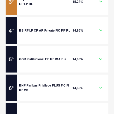
3
°
15,24%
CP LP RL
4
°
BB RF LP CP AR Private FIC FIF RL
14,96%
5
°
GGR Institucional FIF RF IMA B 5
14,88%
BNP Paribas Privilege PLUS FIC FI
6
°
14,88%
RF CP