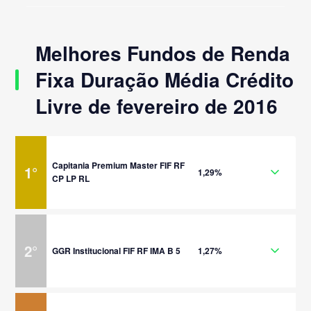
Melhores Fundos de Renda
Fixa Duração Média Crédito
Livre de fevereiro de 2016
Capitania Premium Master FIF RF
1
°
1,29%
CP LP RL
2
°
GGR Institucional FIF RF IMA B 5
1,27%