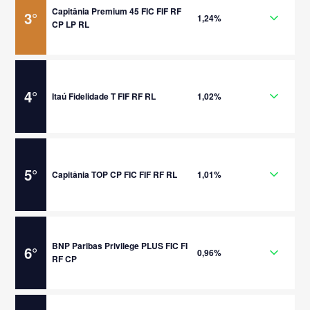
Capitânia Premium 45 FIC FIF RF
3
°
1,24%
CP LP RL
4
°
Itaú Fidelidade T FIF RF RL
1,02%
5
°
Capitânia TOP CP FIC FIF RF RL
1,01%
BNP Paribas Privilege PLUS FIC FI
6
°
0,96%
RF CP