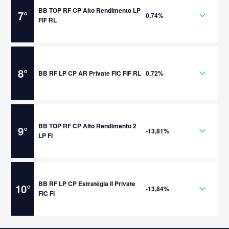
BB TOP RF CP Alto Rendimento LP
7
°
0,74%
FIF RL
8
°
BB RF LP CP AR Private FIC FIF RL
0,72%
BB TOP RF CP Alto Rendimento 2
9
°
-13,81%
LP FI
BB RF LP CP Estratégia II Private
10
°
-13,84%
FIC FI