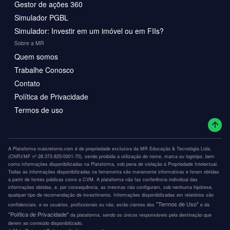
Gestor de ações 360
Simulador PGBL
Simulador: Investir em um imóvel ou em FIIs?
Sobre a MR
Quem somos
Trabalhe Conosco
Contato
Política de Privacidade
Termos de uso
A Plataforma maisretorno.com é de propriedade exclusiva da MR Educação & Tecnologia Ltda.
(CNPJ/MF nº 28.373.825/0001-70), sendo proibida a utilização do nome, marca ou logotipo, bem
como informações disponibilizadas na Plataforma, sob pena de violação à Propriedade Intelectual.
Todas as informações disponibilizadas na ferramenta são meramente informativas e foram obtidas
a partir de fontes públicas como a CVM. A plataforma não faz conferência individual das
informações obtidas, e, por consequência, as mesmas não configuram, sob nenhuma hipótese,
qualquer tipo de recomendação de investimento. Informações disponibilizadas em relatórios são
"Termos de Uso"
confidenciais, e os usuários, profissionais ou não, estão cientes dos
e da
"Política de Privacidade"
da plataforma, sendo os únicos responsáveis pela destinação que
derem ao conteúdo disponibilizado.