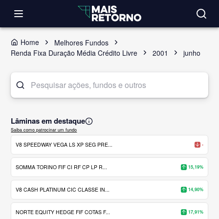
Home
Melhores Fundos
Renda Fixa Duração Média Crédito Livre
2001
junho
Lâminas em destaque
Saiba como patrocinar um fundo
V8 SPEEDWAY VEGA LS XP SEG PRE...
-
SOMMA TORINO FIF CI RF CP LP R...
15,19%
V8 CASH PLATINUM CIC CLASSE IN...
14,90%
NORTE EQUITY HEDGE FIF COTAS F...
17,91%