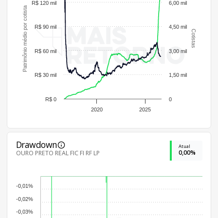
R$ 120 mil
6,00 mil
Patrimônio médio por cotista
R$ 90 mil
4,50 mil
Cotistas
R$ 60 mil
3,00 mil
R$ 30 mil
1,50 mil
R$ 0
0
2020
2025
Drawdown
Atual
0,00%
OURO PRETO REAL FIC FI RF LP
-0,01%
-0,02%
-0,03%