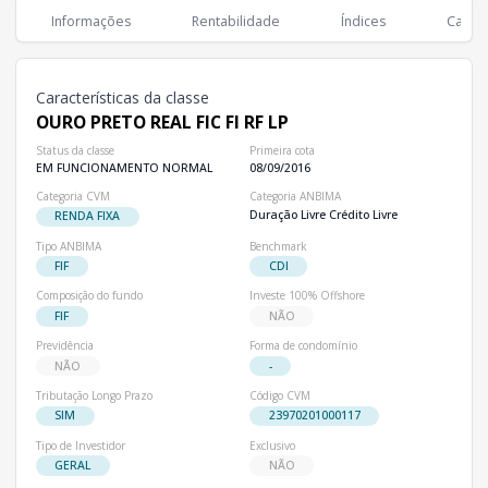
Classes
PL
Cotistas
Informações
Rentabilidade
Índices
Cartei
Classe
R$ 334,60 mi
6,36 mil
OURO PRETO REAL FIC FI RF LP
Características da classe
OURO PRETO REAL FIC FI RF LP
Status da classe
Primeira cota
EM FUNCIONAMENTO NORMAL
08/09/2016
Categoria CVM
Categoria ANBIMA
Duração Livre Crédito Livre
RENDA FIXA
Tipo ANBIMA
Benchmark
FIF
CDI
Composição do fundo
Investe 100% Offshore
FIF
NÃO
Previdência
Forma de condomínio
NÃO
-
Tributação Longo Prazo
Código CVM
SIM
23970201000117
Tipo de Investidor
Exclusivo
GERAL
NÃO