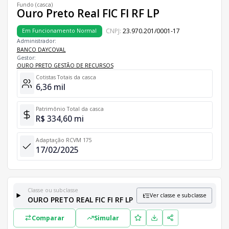
Fundo (casca)
Ouro Preto Real FIC FI RF LP
CNPJ:
23.970.201/0001-17
Em Funcionamento Normal
Administrador:
BANCO DAYCOVAL
Gestor:
OURO PRETO GESTÃO DE RECURSOS
Cotistas Totais da casca
6,36 mil
Patrimônio Total da casca
R$ 334,60 mi
Adaptação RCVM 175
17/02/2025
Classe ou subclasse
Ver classe e subclasse
OURO PRETO REAL FIC FI RF LP
Classes e Subclasses do Fundo
Comparar
Simular
Lista completa de classes e subclasses disponíveis, incluindo in