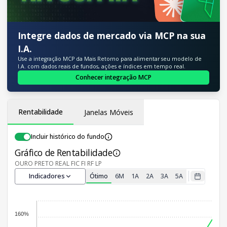
Integre dados de mercado via MCP na sua
I.A.
Use a integração MCP da Mais Retorno para alimentar seu modelo de
I.A. com dados reais de fundos, ações e índices em tempo real.
Conhecer integração MCP
Rentabilidade
Janelas Móveis
Incluir histórico do fundo
Gráfico de Rentabilidade
OURO PRETO REAL FIC FI RF LP
Indicadores
Ótimo
6M
1A
2A
3A
5A
160%