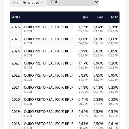
Exibir:
% relativo
ANO
Jan
Fev
Mar
A
2026
OURO PRETO REAL FIC FI RF LP
1,23%
1,04%
1,28%
1,
% CDI
105,57%
104,59%
105,75%
102,
2025
OURO PRETO REAL FIC FI RF LP
1,08%
1,03%
1,00%
1,
% CDI
106,71%
104,14%
104,09%
103,
2024
OURO PRETO REAL FIC FI RF LP
0,99%
0,82%
0,85%
0,
% CDI
102,61%
102,30%
102,29%
102,
2023
OURO PRETO REAL FIC FI RF LP
1,17%
0,96%
1,20%
0,
% CDI
103,78%
104,56%
102,51%
100,
2022
OURO PRETO REAL FIC FI RF LP
0,82%
0,85%
0,95%
0,
% CDI
111,77%
112,97%
102,73%
99,
2021
OURO PRETO REAL FIC FI RF LP
0,18%
0,13%
0,25%
0,
% CDI
121,75%
95,11%
124,31%
114,
2020
OURO PRETO REAL FIC FI RF LP
0,41%
0,32%
0,38%
0,
% CDI
108,07%
107,54%
110,55%
105,
2019
OURO PRETO REAL FIC FI RF LP
0,64%
0,58%
0,54%
0,
% CDI
117,05%
116,85%
115,78%
116,
2018
OURO PRETO REAL FIC FI RF LP
0,63%
0,50%
0,61%
0,
% CDI
108,41%
107,01%
114,02%
116,