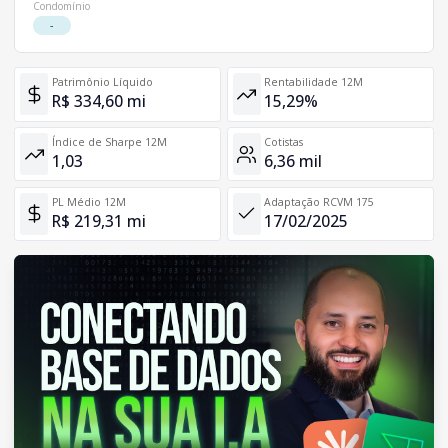
Condomínio
-
Patrimônio Líquido
Rentabilidade 12M
R$ 334,60 mi
15,29%
Índice de Sharpe 12M
Cotistas
1,03
6,36 mil
PL Médio 12M
Adaptação RCVM 175
R$ 219,31 mi
17/02/2025