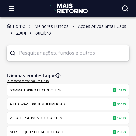
Home
Melhores Fundos
Ações Ativos Small Caps
2004
outubro
Lâminas em destaque
Saiba como patrocinar um fundo
SOMMA TORINO FIF CI RF CP LP R...
15,20%
ALPHA WAVE 300 FIF MULTIMERCAD...
35,90%
V8 CASH PLATINUM CIC CLASSE IN...
14,90%
NORTE EQUITY HEDGE FIF COTAS F...
23,06%