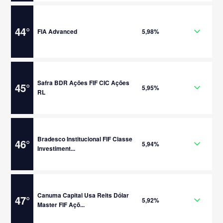
44
°
FIA Advanced
5,98%
Safra BDR Ações FIF CIC Ações
45
°
5,95%
RL
Bradesco Institucional FIF Classe
46
°
5,94%
Investiment...
Canuma Capital Usa Reits Dólar
47
°
5,92%
Master FIF Açõ...