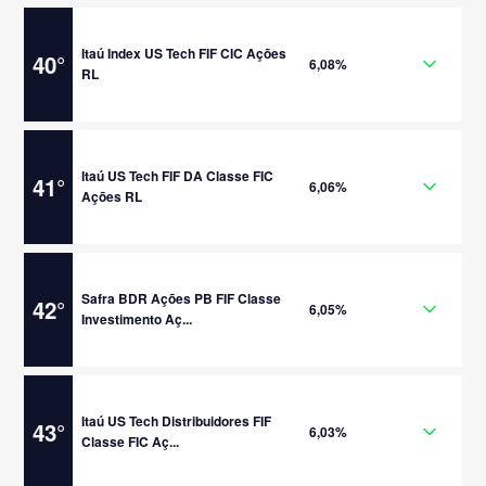
Itaú Index US Tech FIF CIC Ações
40
°
6,08%
RL
Itaú US Tech FIF DA Classe FIC
41
°
6,06%
Ações RL
Safra BDR Ações PB FIF Classe
42
°
6,05%
Investimento Aç...
Itaú US Tech Distribuidores FIF
43
°
6,03%
Classe FIC Aç...