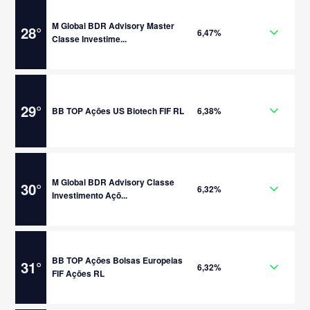
M Global BDR Advisory Master
28
°
6,47%
Classe Investime...
29
°
BB TOP Ações US Biotech FIF RL
6,38%
M Global BDR Advisory Classe
30
°
6,32%
Investimento Açõ...
BB TOP Ações Bolsas Europeias
31
°
6,32%
FIF Ações RL