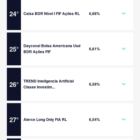
24
°
Caixa BDR Nível I FIF Ações RL
6,68%
Daycoval Bolsa Americana Usd
25
°
6,61%
BDR Ações FIF
TREND Inteligencia Artificial
26
°
6,59%
Classe Investim...
27
°
Alerce Long Only FIA RL
6,54%