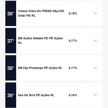
Classe Única Do TREND S&p 500
36
°
6,19%
Dolar FIA RL
BB Ações Globais FIC FIF Ações
37
°
6,17%
RL
38
°
BB Fgo Pronampe FIF Ações RL
6,17%
39
°
Itaú US Tech FIF Ações RL
6,16%