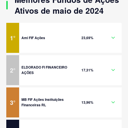
Ativos de maio de 2024
1
°
Ami FIF Ações
23,69%
ELDORADO FI FINANCEIRO
2
°
17,31%
AÇÕES
MB FIF Ações Instituições
3
°
13,96%
Financeiras RL