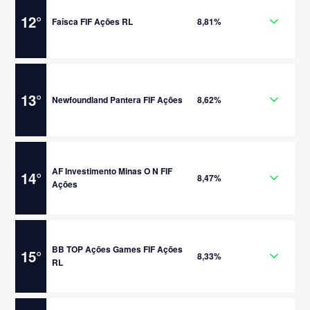
12
°
Faísca FIF Ações RL
8,81%
13
°
Newfoundland Pantera FIF Ações
8,62%
AF Investimento Minas O N FIF
14
°
8,47%
Ações
BB TOP Ações Games FIF Ações
15
°
8,33%
RL