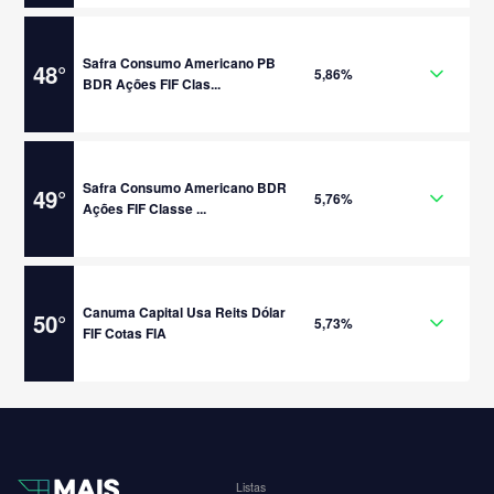
Safra Consumo Americano PB
48
°
5,86%
BDR Ações FIF Clas...
Safra Consumo Americano BDR
49
°
5,76%
Ações FIF Classe ...
Canuma Capital Usa Reits Dólar
50
°
5,73%
FIF Cotas FIA
Listas