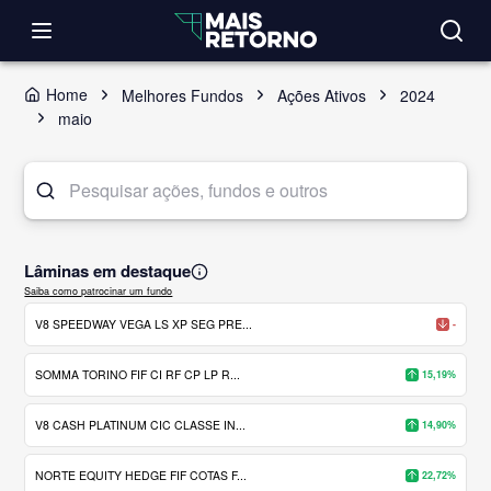
Home
Melhores Fundos
Ações Ativos
2024
maio
Lâminas em destaque
Saiba como patrocinar um fundo
V8 SPEEDWAY VEGA LS XP SEG PRE...
-
SOMMA TORINO FIF CI RF CP LP R...
15,19%
V8 CASH PLATINUM CIC CLASSE IN...
14,90%
NORTE EQUITY HEDGE FIF COTAS F...
22,72%