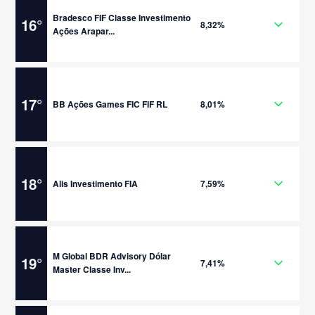
Bradesco FIF Classe Investimento
16
°
8,32%
Ações Arapar...
17
°
BB Ações Games FIC FIF RL
8,01%
18
°
Alis Investimento FIA
7,59%
M Global BDR Advisory Dólar
19
°
7,41%
Master Classe Inv...