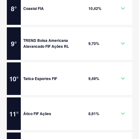
8
°
Coastal FIA
10,42%
TREND Bolsa Americana
9
°
9,70%
Alavancado FIF Ações RL
10
°
Tatica Esportes FIF
9,49%
11
°
Ático FIF Ações
8,91%