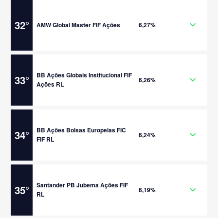
32
°
AMW Global Master FIF Ações
6,27%
BB Ações Globais Institucional FIF
33
°
6,26%
Ações RL
BB Ações Bolsas Europeias FIC
34
°
6,24%
FIF RL
Santander PB Jubema Ações FIF
35
°
6,19%
RL