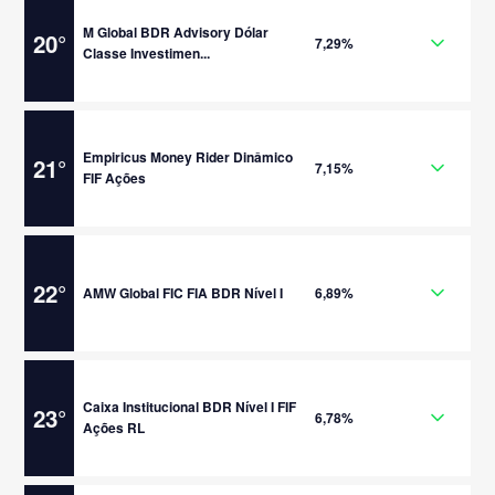
M Global BDR Advisory Dólar
20
°
7,29%
Classe Investimen...
Empiricus Money Rider Dinâmico
21
°
7,15%
FIF Ações
22
°
AMW Global FIC FIA BDR Nível I
6,89%
Caixa Institucional BDR Nível I FIF
23
°
6,78%
Ações RL