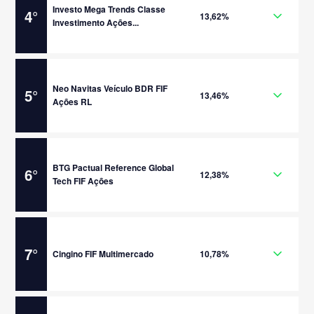
Investo Mega Trends Classe
4
°
13,62%
Investimento Ações...
Neo Navitas Veículo BDR FIF
5
°
13,46%
Ações RL
BTG Pactual Reference Global
6
°
12,38%
Tech FIF Ações
7
°
Cingino FIF Multimercado
10,78%