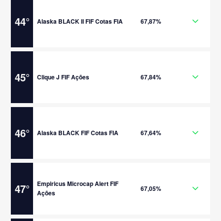
44
°
Alaska BLACK II FIF Cotas FIA
67,87%
45
°
Clique J FIF Ações
67,84%
46
°
Alaska BLACK FIF Cotas FIA
67,64%
Empiricus Microcap Alert FIF
47
°
67,05%
Ações