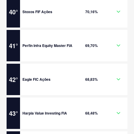
40
°
Stoxos FIF Ações
70,16%
41
°
Perfin Infra Equity Master FIA
69,70%
42
°
Eagle FIC Ações
68,83%
43
°
Harpia Value Investing FIA
68,48%