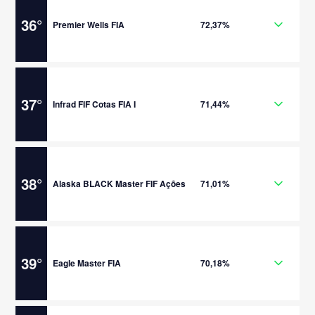
36
°
Premier Wells FIA
72,37%
37
°
Infrad FIF Cotas FIA I
71,44%
38
°
Alaska BLACK Master FIF Ações
71,01%
39
°
Eagle Master FIA
70,18%