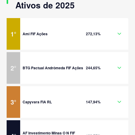
Ativos de 2025
1
°
Ami FIF Ações
272,13%
2
°
BTG Pactual Andrômeda FIF Ações
244,65%
3
°
Capyvara FIA RL
147,94%
AF Investimento Minas O N FIF