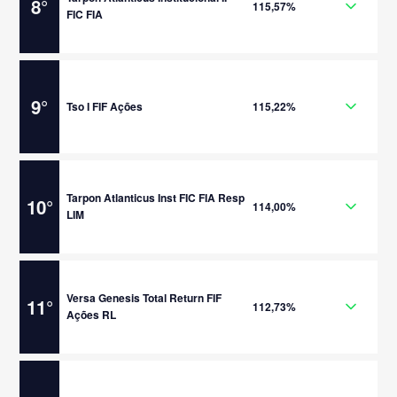
8
°
115,57%
FIC FIA
9
°
Tso I FIF Ações
115,22%
Tarpon Atlanticus Inst FIC FIA Resp
10
°
114,00%
LIM
Versa Genesis Total Return FIF
11
°
112,73%
Ações RL