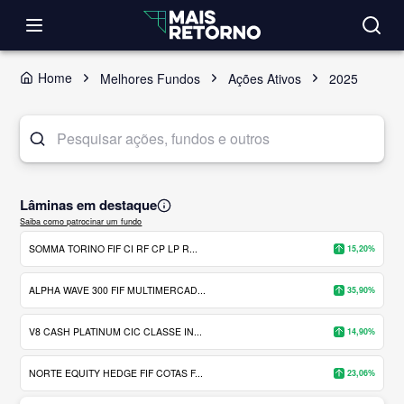
Home
Melhores Fundos
Ações Ativos
2025
Lâminas em destaque
Saiba como patrocinar um fundo
SOMMA TORINO FIF CI RF CP LP R...
15,20%
ALPHA WAVE 300 FIF MULTIMERCAD...
35,90%
V8 CASH PLATINUM CIC CLASSE IN...
14,90%
NORTE EQUITY HEDGE FIF COTAS F...
23,06%