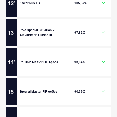
12
°
Kokorikus FIA
105,87%
Polo Special Situation V
13
°
97,82%
Alavancado Classe In...
14
°
Paulinia Master FIF Ações
93,34%
15
°
Tucuruí Master FIF Ações
90,39%