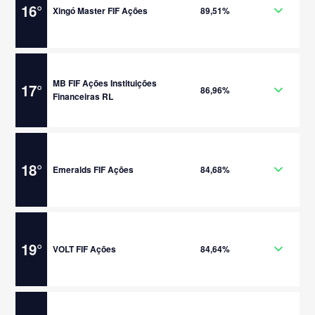
16
°
Xingó Master FIF Ações
89,51%
MB FIF Ações Instituições
17
°
86,96%
Financeiras RL
18
°
Emeralds FIF Ações
84,68%
19
°
VOLT FIF Ações
84,64%