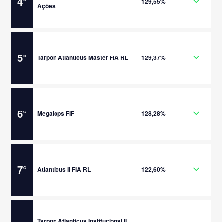
4
°
129,55%
Ações
5
°
Tarpon Atlanticus Master FIA RL
129,37%
6
°
Megalops FIF
128,28%
7
°
Atlanticus II FIA RL
122,60%
Tarpon Atlanticus Institucional II