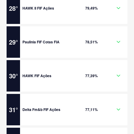
28
°
HAWK II FIF Ações
79,49%
29
°
Paulinia FIF Cotas FIA
78,51%
30
°
HAWK FIF Ações
77,39%
31
°
Delta Fm&b FIF Ações
77,11%