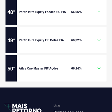
48
°
Perfin Infra Equity Feeder FIC FIA
66,96%
49
°
Perfin Infra Equity FIF Cotas FIA
66,32%
50
°
Atlas One Master FIF Ações
66,14%
Listas
Ranking de fundos