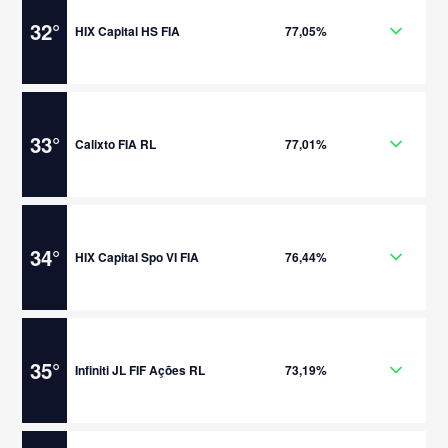
32
°
HIX Capital HS FIA
77,05%
33
°
Calixto FIA RL
77,01%
34
°
HIX Capital Spo VI FIA
76,44%
35
°
Infiniti JL FIF Ações RL
73,19%