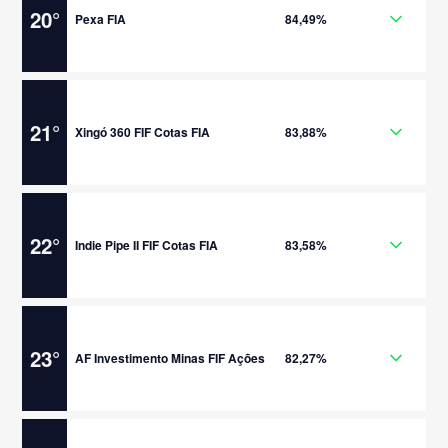
20
°
Pexa FIA
84,49%
21
°
Xingó 360 FIF Cotas FIA
83,88%
22
°
Indie Pipe II FIF Cotas FIA
83,58%
23
°
AF Investimento Minas FIF Ações
82,27%