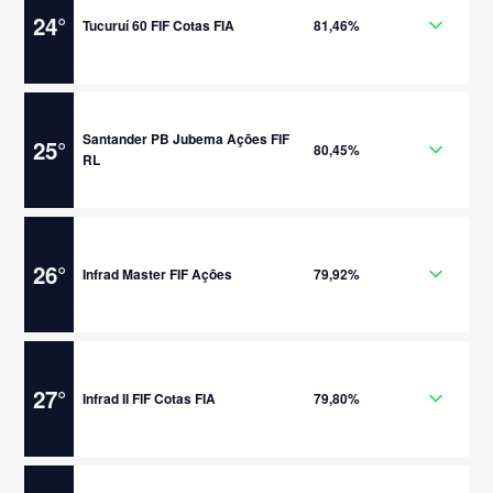
24
°
Tucuruí 60 FIF Cotas FIA
81,46%
Santander PB Jubema Ações FIF
25
°
80,45%
RL
26
°
Infrad Master FIF Ações
79,92%
27
°
Infrad II FIF Cotas FIA
79,80%