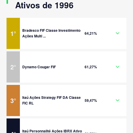
Ativos de 1996
Bradesco FIF Classe Investimento
1
°
64,21%
Ações Multi ...
2
°
Dynamo Cougar FIF
61,27%
Itaú Ações Strategy FIF DA Classe
3
°
59,47%
FIC RL
Itaú Personnalité Ações IBRX Ativo