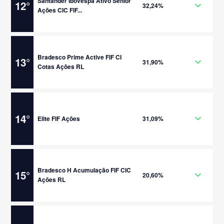
Santander Ibovespa Ativo Senior
12
°
32,24%
Ações CIC FIF...
Bradesco Prime Active FIF CI
13
°
31,90%
Cotas Ações RL
14
°
Elite FIF Ações
31,09%
Bradesco H Acumulação FIF CIC
15
°
20,60%
Ações RL