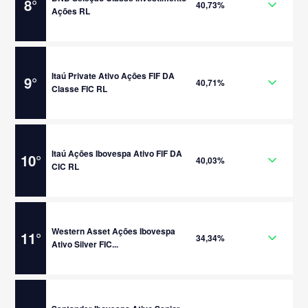
8
°
40,73%
Ações RL
Itaú Private Ativo Ações FIF DA
9
°
40,71%
Classe FIC RL
Itaú Ações Ibovespa Ativo FIF DA
10
°
40,03%
CIC RL
Western Asset Ações Ibovespa
11
°
34,34%
Ativo Silver FIC...