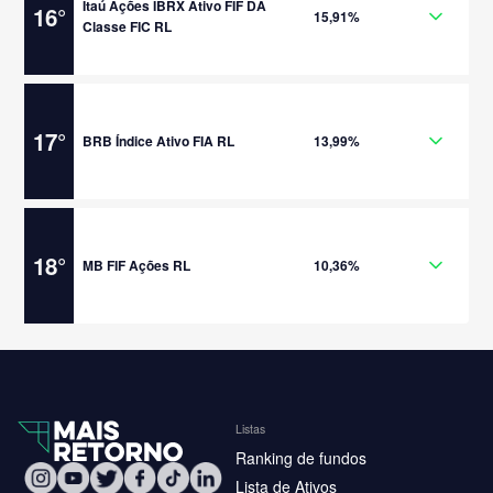
Itaú Ações IBRX Ativo FIF DA
16
°
15,91%
Classe FIC RL
17
°
BRB Índice Ativo FIA RL
13,99%
18
°
MB FIF Ações RL
10,36%
Listas
Ranking de fundos
Lista de Ativos