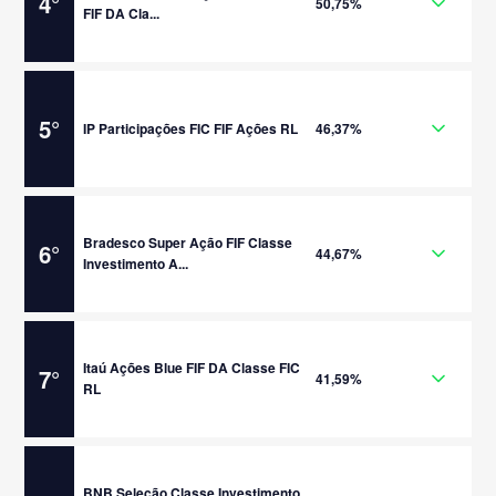
4
°
50,75%
FIF DA Cla...
5
°
IP Participações FIC FIF Ações RL
46,37%
Bradesco Super Ação FIF Classe
6
°
44,67%
Investimento A...
Itaú Ações Blue FIF DA Classe FIC
7
°
41,59%
RL
BNB Seleção Classe Investimento