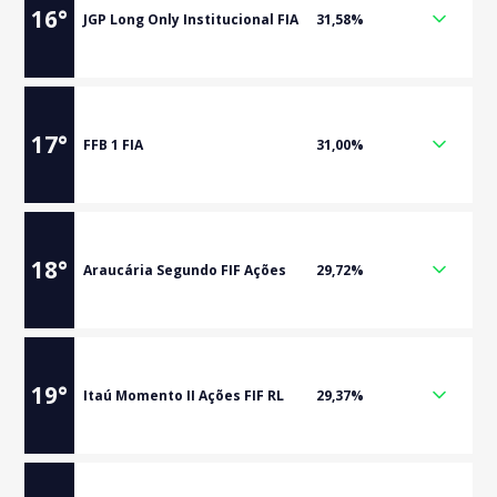
16
°
JGP Long Only Institucional FIA
31,58%
17
°
FFB 1 FIA
31,00%
18
°
Araucária Segundo FIF Ações
29,72%
19
°
Itaú Momento II Ações FIF RL
29,37%