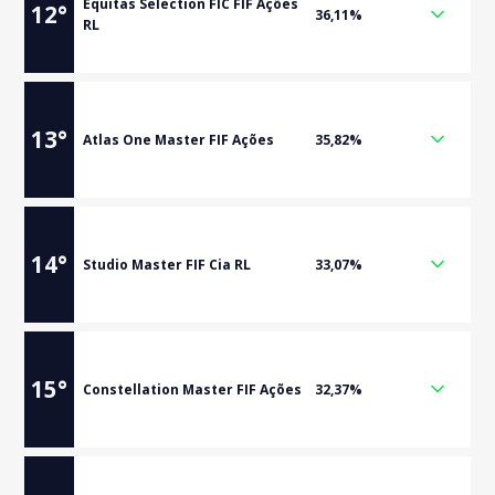
Equitas Selection FIC FIF Ações
12
°
36,11%
RL
13
°
Atlas One Master FIF Ações
35,82%
14
°
Studio Master FIF Cia RL
33,07%
15
°
Constellation Master FIF Ações
32,37%