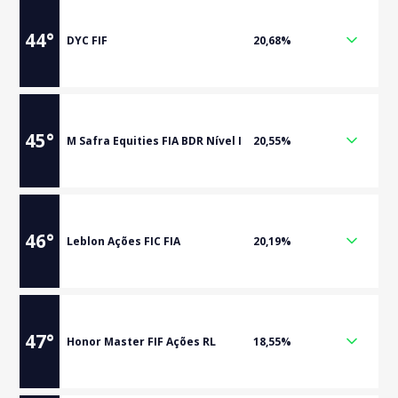
44
°
DYC FIF
20,68%
45
°
M Safra Equities FIA BDR Nível I
20,55%
46
°
Leblon Ações FIC FIA
20,19%
47
°
Honor Master FIF Ações RL
18,55%