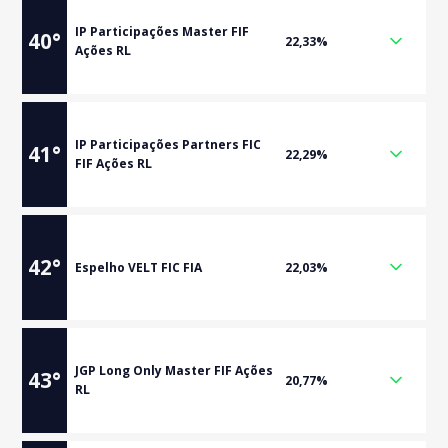
IP Participações Master FIF
40
°
22,33%
Ações RL
IP Participações Partners FIC
41
°
22,29%
FIF Ações RL
42
°
Espelho VELT FIC FIA
22,03%
JGP Long Only Master FIF Ações
43
°
20,77%
RL