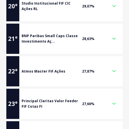
Studio Institucional FIF CIC
20
°
29,07%
Ações RL
BNP Paribas Small Caps Classe
21
°
28,63%
Investimento Aç...
22
°
Atmos Master FIF Ações
27,87%
Principal Claritas Valor Feeder
23
°
27,66%
FIF Cotas FI