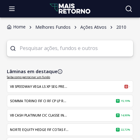
Home
Melhores Fundos
Ações Ativos
2010
Lâminas em destaque
Saiba como patrocinar um fundo
V8 SPEEDWAY VEGA LS XP SEG PRE...
-
SOMMA TORINO FIF CI RF CP LP R...
15,19%
V8 CASH PLATINUM CIC CLASSE IN...
14,90%
NORTE EQUITY HEDGE FIF COTAS F...
22,72%