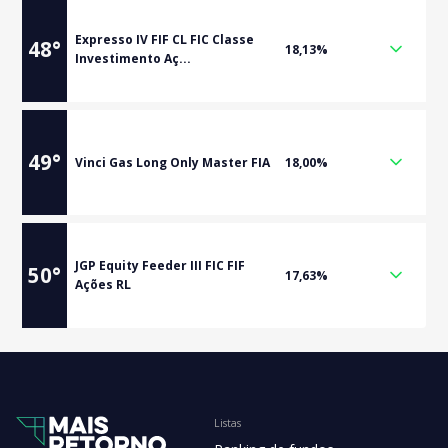
Expresso IV FIF CL FIC Classe
48
°
18,13%
Investimento Aç...
49
°
Vinci Gas Long Only Master FIA
18,00%
JGP Equity Feeder III FIC FIF
50
°
17,63%
Ações RL
Listas