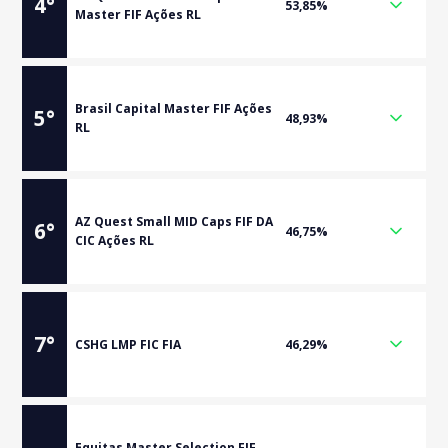
4
°
53,85%
Master FIF Ações RL
Brasil Capital Master FIF Ações
5
°
48,93%
RL
AZ Quest Small MID Caps FIF DA
6
°
46,75%
CIC Ações RL
7
°
CSHG LMP FIC FIA
46,29%
Equitas Master Selection FIF