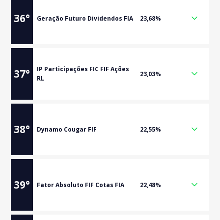
36
°
Geração Futuro Dividendos FIA
23,68%
IP Participações FIC FIF Ações
37
°
23,03%
RL
38
°
Dynamo Cougar FIF
22,55%
39
°
Fator Absoluto FIF Cotas FIA
22,48%