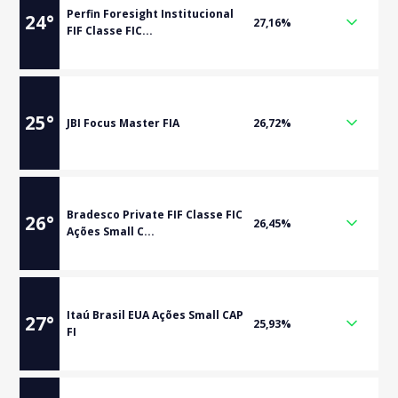
Perfin Foresight Institucional
24
°
27,16%
FIF Classe FIC...
25
°
JBI Focus Master FIA
26,72%
Bradesco Private FIF Classe FIC
26
°
26,45%
Ações Small C...
Itaú Brasil EUA Ações Small CAP
27
°
25,93%
FI