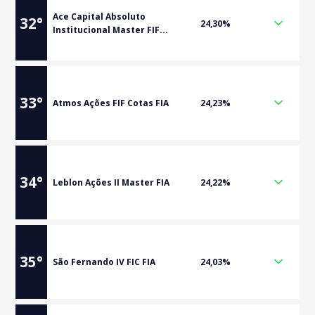
Ace Capital Absoluto
32
°
24,30%
Institucional Master FIF...
33
°
Atmos Ações FIF Cotas FIA
24,23%
34
°
Leblon Ações II Master FIA
24,22%
35
°
São Fernando IV FIC FIA
24,03%