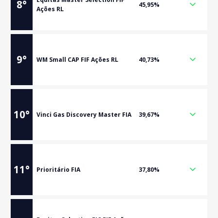
8
°
45,95%
Ações RL
9
°
WM Small CAP FIF Ações RL
40,73%
10
°
Vinci Gas Discovery Master FIA
39,67%
11
°
Prioritário FIA
37,80%