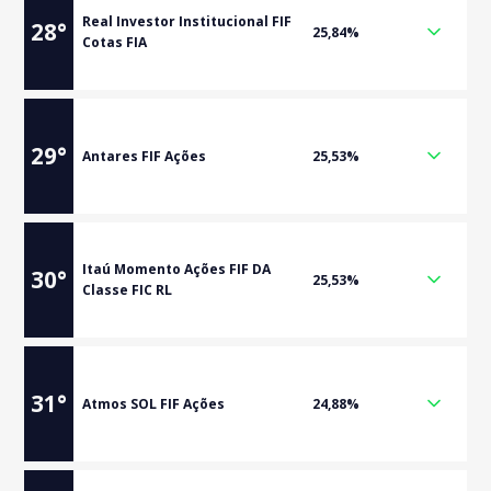
Real Investor Institucional FIF
28
°
25,84%
Cotas FIA
29
°
Antares FIF Ações
25,53%
Itaú Momento Ações FIF DA
30
°
25,53%
Classe FIC RL
31
°
Atmos SOL FIF Ações
24,88%