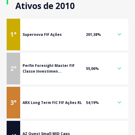
Ativos de 2010
1
°
Supernova FIF Ações
201,38%
Perfin Foresight Master FIF
2
°
55,06%
Classe Investimen...
3
°
ARX Long Term FIC FIF Ações RL
54,19%
AZ Quest Small MID Caps