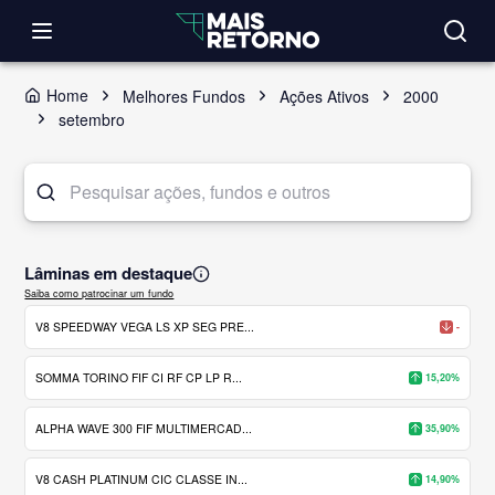
Home
Melhores Fundos
Ações Ativos
2000
setembro
Lâminas em destaque
Saiba como patrocinar um fundo
V8 SPEEDWAY VEGA LS XP SEG PRE...
-
SOMMA TORINO FIF CI RF CP LP R...
15,20%
ALPHA WAVE 300 FIF MULTIMERCAD...
35,90%
V8 CASH PLATINUM CIC CLASSE IN...
14,90%