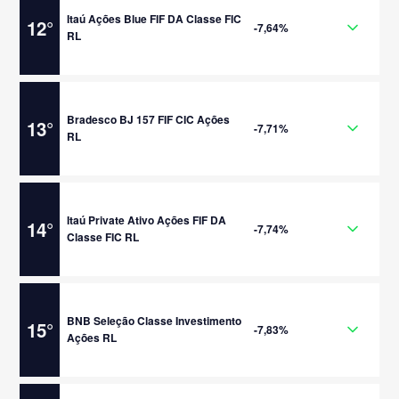
Itaú Ações Blue FIF DA Classe FIC
12
°
-7,64%
RL
Bradesco BJ 157 FIF CIC Ações
13
°
-7,71%
RL
Itaú Private Ativo Ações FIF DA
14
°
-7,74%
Classe FIC RL
BNB Seleção Classe Investimento
15
°
-7,83%
Ações RL