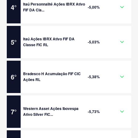
Itaú Personnalité Ações IBRX Ativo
4
°
-5,00%
FIF DA Cla...
Itaú Ações IBRX Ativo FIF DA
5
°
-5,03%
Classe FIC RL
Bradesco H Acumulação FIF CIC
6
°
-5,38%
Ações RL
Western Asset Ações Ibovespa
7
°
-5,73%
Ativo Silver FIC...