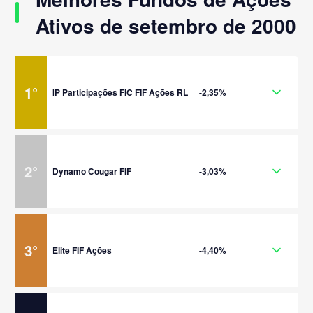
Ativos de setembro de 2000
1
°
IP Participações FIC FIF Ações RL
-2,35%
2
°
Dynamo Cougar FIF
-3,03%
3
°
Elite FIF Ações
-4,40%