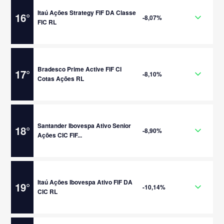
Itaú Ações Strategy FIF DA Classe
16
°
-8,07%
FIC RL
Bradesco Prime Active FIF CI
17
°
-8,10%
Cotas Ações RL
Santander Ibovespa Ativo Senior
18
°
-8,90%
Ações CIC FIF...
Itaú Ações Ibovespa Ativo FIF DA
19
°
-10,14%
CIC RL