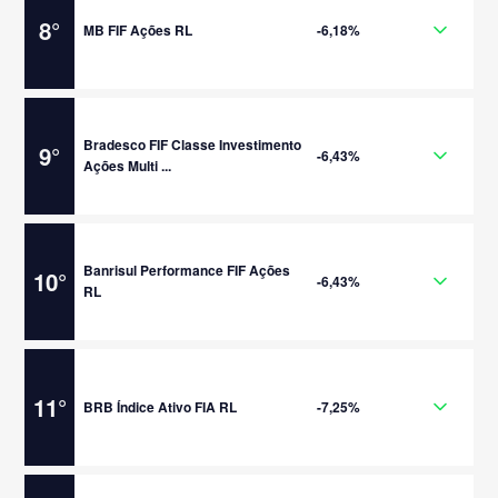
8
°
MB FIF Ações RL
-6,18%
Bradesco FIF Classe Investimento
9
°
-6,43%
Ações Multi ...
Banrisul Performance FIF Ações
10
°
-6,43%
RL
11
°
BRB Índice Ativo FIA RL
-7,25%