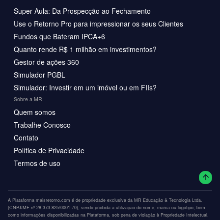
Super Aula: Da Prospecção ao Fechamento
Use o Retorno Pro para impressionar os seus Clientes
Fundos que Bateram IPCA+6
Quanto rende R$ 1 milhão em investimentos?
Gestor de ações 360
Simulador PGBL
Simulador: Investir em um imóvel ou em FIIs?
Sobre a MR
Quem somos
Trabalhe Conosco
Contato
Política de Privacidade
Termos de uso
A Plataforma maisretorno.com é de propriedade exclusiva da MR Educação & Tecnologia Ltda.
(CNPJ/MF nº 28.373.825/0001-70), sendo proibida a utilização do nome, marca ou logotipo, bem
como informações disponibilizadas na Plataforma, sob pena de violação à Propriedade Intelectual.