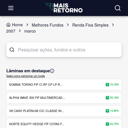
Home
Melhores Fundos
Renda Fixa Simples
2007
marco
Lâminas em destaque
Saiba como patrocinar um fundo
SOMMA TORINO FIF CI RF CP LP R...
15,19%
ALPHA WAVE 300 FIF MULTIMERCAD...
35,19%
V8 CASH PLATINUM CIC CLASSE IN...
14,90%
NORTE EQUITY HEDGE FIF COTAS F...
22,72%