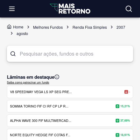
Home
Melhores Fundos
Renda Fixa Simples
2007
agosto
Lâminas em destaque
Saiba como patrocinar um fundo
V8 SPEEDWAY VEGA LS XP SEG PRE...
-
SOMMA TORINO FIF CI RF CP LP R...
15,21%
ALPHA WAVE 300 FIF MULTIMERCAD...
37,69%
NORTE EQUITY HEDGE FIF COTAS F...
18,61%