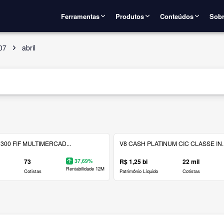
Ferramentas
Produtos
Conteúdos
Sobr
07
abril
300 FIF MULTIMERCAD...
V8 CASH PLATINUM CIC CLASSE IN..
73
37,69%
R$ 1,25 bi
22 mil
Rentabilidade 12M
Cotistas
Patrimônio Líquido
Cotistas