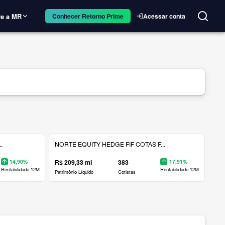
e a MR
Acessar conta
Conhecer Retorno Prime
.
NORTE EQUITY HEDGE FIF COTAS F...
14,90%
R$ 209,33 mi
383
17,91%
Rentabilidade 12M
Rentabilidade 12M
Patrimônio Líquido
Cotistas