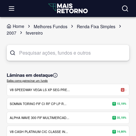
Home
Melhores Fundos
Renda Fixa Simples
2007
fevereiro
Lâminas em destaque
Saiba como patrocinar um fundo
V8 SPEEDWAY VEGA LS XP SEG PRE...
-
SOMMA TORINO FIF CI RF CP LP R...
15,19%
ALPHA WAVE 300 FIF MULTIMERCAD...
35,19%
V8 CASH PLATINUM CIC CLASSE IN...
14,90%