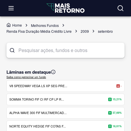
Home
Melhores Fundos
Renda Fixa Duração Média Crédito Livre
2009
setembro
Lâminas em destaque
Saiba como patrocinar um fundo
V8 SPEEDWAY VEGA LS XP SEG PRE...
-
SOMMA TORINO FIF CI RF CP LP R...
15,21%
ALPHA WAVE 300 FIF MULTIMERCAD...
37,69%
NORTE EQUITY HEDGE FIF COTAS F...
18,61%