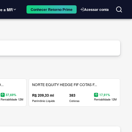
e a MR
Acessar conta
Conhecer Retorno Prime
..
NORTE EQUITY HEDGE FIF COTAS F...
37,69%
R$ 209,33 mi
383
17,91%
Rentabilidade 12M
Rentabilidade 12M
Patrimônio Líquido
Cotistas