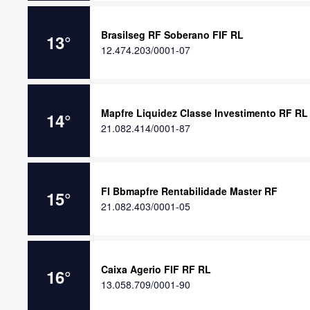
Brasilseg RF Soberano FIF RL
13
°
12.474.203/0001-07
Mapfre Liquidez Classe Investimento RF RL
14
°
21.082.414/0001-87
FI Bbmapfre Rentabilidade Master RF
15
°
21.082.403/0001-05
Caixa Agerio FIF RF RL
16
°
13.058.709/0001-90