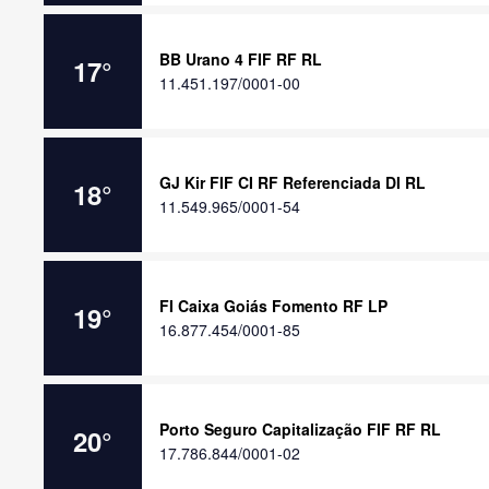
BB Urano 4 FIF RF RL
17
°
11.451.197/0001-00
GJ Kir FIF CI RF Referenciada DI RL
18
°
11.549.965/0001-54
FI Caixa Goiás Fomento RF LP
19
°
16.877.454/0001-85
Porto Seguro Capitalização FIF RF RL
20
°
17.786.844/0001-02