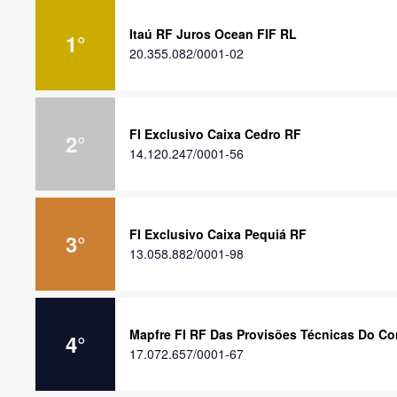
Itaú RF Juros Ocean FIF RL
1
°
20.355.082/0001-02
FI Exclusivo Caixa Cedro RF
2
°
14.120.247/0001-56
FI Exclusivo Caixa Pequiá RF
3
°
13.058.882/0001-98
Mapfre FI RF Das Provisões Técnicas Do C
4
°
17.072.657/0001-67