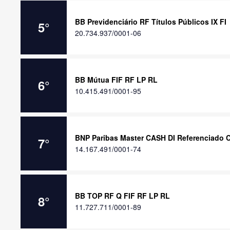
BB Previdenciário RF Títulos Públicos IX FI
5
°
20.734.937/0001-06
BB Mútua FIF RF LP RL
6
°
10.415.491/0001-95
BNP Paribas Master CASH DI Referenciado 
7
°
14.167.491/0001-74
BB TOP RF Q FIF RF LP RL
8
°
11.727.711/0001-89