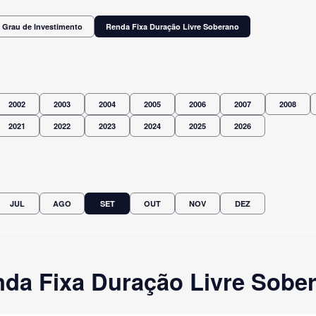
 Grau de Investimento
Renda Fixa Duração Livre Soberano
2002
2003
2004
2005
2006
2007
2008
2021
2022
2023
2024
2025
2026
JUL
AGO
SET
OUT
NOV
DEZ
da Fixa Duração Livre Sobe