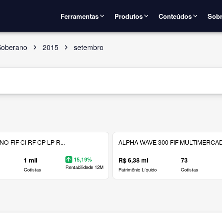
Ferramentas
Produtos
Conteúdos
Sobr
Soberano
2015
setembro
 FIF CI RF CP LP R...
ALPHA WAVE 300 FIF MULTIMERCAD.
1 mil
15,19%
R$ 6,38 mi
73
Rentabilidade 12M
Cotistas
Patrimônio Líquido
Cotistas