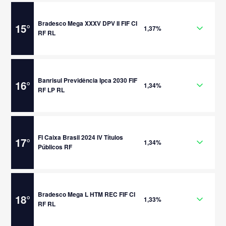
Bradesco Mega XXXV DPV II FIF CI
15
°
1,37%
RF RL
Banrisul Previdência Ipca 2030 FIF
16
°
1,34%
RF LP RL
FI Caixa Brasil 2024 IV Títulos
17
°
1,34%
Públicos RF
Bradesco Mega L HTM REC FIF CI
18
°
1,33%
RF RL