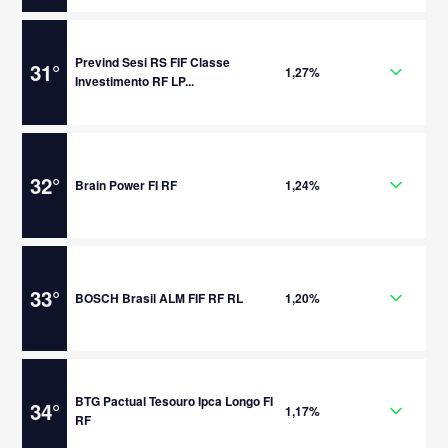
Prevind Sesi RS FIF Classe
31
°
1,27%
Investimento RF LP...
32
°
Brain Power FI RF
1,24%
33
°
BOSCH Brasil ALM FIF RF RL
1,20%
BTG Pactual Tesouro Ipca Longo FI
34
°
1,17%
RF