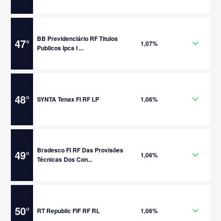
BB Previdenciário RF Titulos
47
°
1,07%
Publicos Ipca I ...
48
°
SYNTA Tenax FI RF LP
1,06%
Bradesco FI RF Das Provisões
49
°
1,06%
Técnicas Dos Con...
50
°
RT Republic FIF RF RL
1,06%