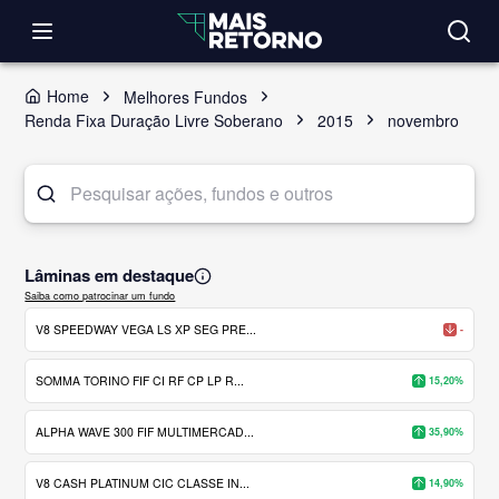
Home
Melhores Fundos
Renda Fixa Duração Livre Soberano
2015
novembro
Lâminas em destaque
Saiba como patrocinar um fundo
V8 SPEEDWAY VEGA LS XP SEG PRE...
-
SOMMA TORINO FIF CI RF CP LP R...
15,20%
ALPHA WAVE 300 FIF MULTIMERCAD...
35,90%
V8 CASH PLATINUM CIC CLASSE IN...
14,90%