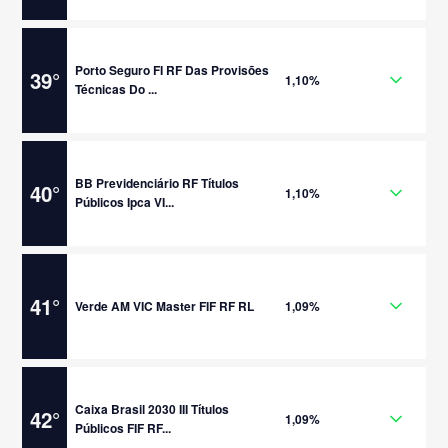
Porto Seguro FI RF Das Provisões
39
°
1,10%
Técnicas Do ...
BB Previdenciário RF Títulos
40
°
1,10%
Públicos Ipca VI...
41
°
Verde AM VIC Master FIF RF RL
1,09%
Caixa Brasil 2030 III Títulos
42
°
1,09%
Públicos FIF RF...