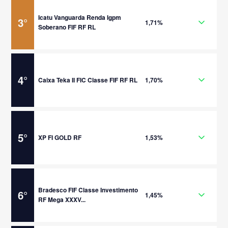
Icatu Vanguarda Renda Igpm
3
°
1,71%
Soberano FIF RF RL
4
°
Caixa Teka II FIC Classe FIF RF RL
1,70%
5
°
XP FI GOLD RF
1,53%
Bradesco FIF Classe Investimento
6
°
1,45%
RF Mega XXXV...