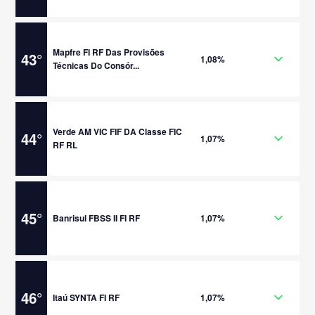
Mapfre FI RF Das Provisões
43
°
1,08%
Técnicas Do Consór...
Verde AM VIC FIF DA Classe FIC
44
°
1,07%
RF RL
45
°
Banrisul FBSS II FI RF
1,07%
46
°
Itaú SYNTA FI RF
1,07%