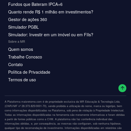
Fundos que Bateram IPCA+6
Quanto rende R$ 1 milhão em investimentos?
Gestor de ações 360
Simulador PGBL
Simulador: Investir em um imóvel ou em FIIs?
Sobre a MR
Quem somos
Trabalhe Conosco
Contato
Política de Privacidade
Termos de uso
A Plataforma maisretorno.com é de propriedade exclusiva da MR Educação & Tecnologia Ltda.
(CNPJ/MF nº 28.373.825/0001-70), sendo proibida a utilização do nome, marca ou logotipo, bem
como informações disponibilizadas na Plataforma, sob pena de violação à Propriedade Intelectual.
Todas as informações disponibilizadas na ferramenta são meramente informativas e foram obtidas
a partir de fontes públicas como a CVM. A plataforma não faz conferência individual das
informações obtidas, e, por consequência, as mesmas não configuram, sob nenhuma hipótese,
qualquer tipo de recomendação de investimento. Informações disponibilizadas em relatórios são