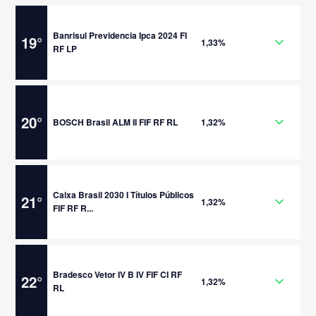
Banrisul Previdencia Ipca 2024 FI
19
°
1,33%
RF LP
20
°
BOSCH Brasil ALM II FIF RF RL
1,32%
Caixa Brasil 2030 I Títulos Públicos
21
°
1,32%
FIF RF R...
Bradesco Vetor IV B IV FIF CI RF
22
°
1,32%
RL