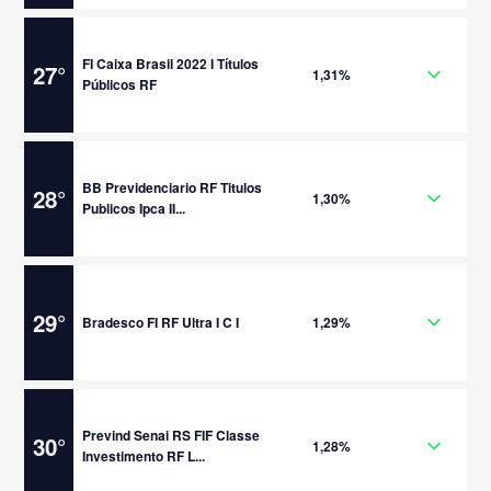
FI Caixa Brasil 2022 I Títulos
27
°
1,31%
Públicos RF
BB Previdenciario RF Titulos
28
°
1,30%
Publicos Ipca II...
29
°
Bradesco FI RF Ultra I C I
1,29%
Prevind Senai RS FIF Classe
30
°
1,28%
Investimento RF L...