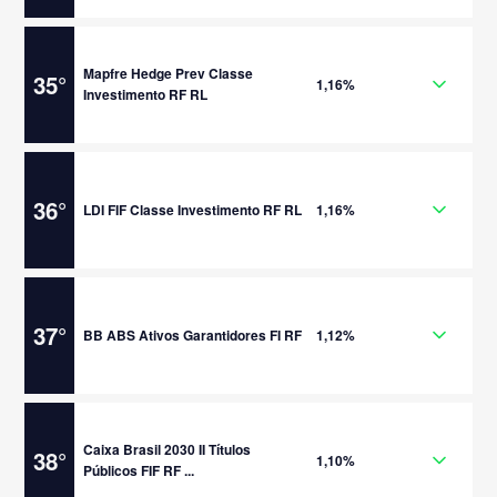
Mapfre Hedge Prev Classe
35
°
1,16%
Investimento RF RL
36
°
LDI FIF Classe Investimento RF RL
1,16%
37
°
BB ABS Ativos Garantidores FI RF
1,12%
Caixa Brasil 2030 II Títulos
38
°
1,10%
Públicos FIF RF ...